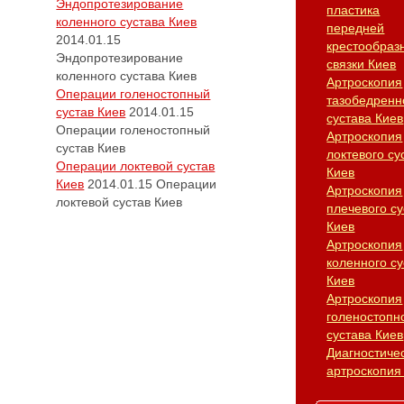
Эндопротезирование
пластика
коленного сустава Киев
передней
2014.01.15
крестообраз
Эндопротезирование
связки Киев
коленного сустава Киев
Артроскопия
Операции голеностопный
тазобедренн
сустав Киев
2014.01.15
сустава Киев
Операции голеностопный
Артроскопия
сустав Киев
локтевого су
Операции локтевой сустав
Киев
Киев
2014.01.15
Операции
Артроскопия
локтевой сустав Киев
плечевого су
Киев
Артроскопия
коленного су
Киев
Артроскопия
голеностопн
сустава Киев
Диагностиче
артроскопия