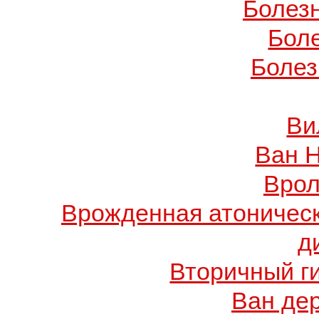
Болез
Бол
Болез
Ви
Ван 
Врол
Врожденная атоничес
д
Вторичный г
Ван де