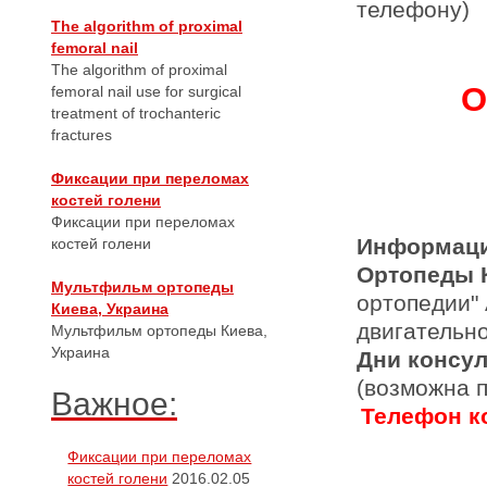
телефону)
The algorithm of proximal
femoral nail
The algorithm of proximal
О
femoral nail use for surgical
treatment of trochanteric
fractures
Фиксации при переломах
костей голени
Фиксации при переломах
Информаци
костей голени
Ортопеды 
Мультфильм ортопеды
ортопедии"
Киева, Украина
двигательн
Мультфильм ортопеды Киева,
Украина
Дни консу
(возможна 
Важное:
Телефон ко
Фиксации при переломах
костей голени
2016.02.05