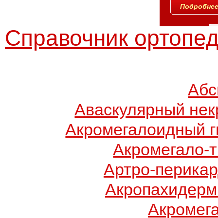
Подробнее.
Справочник ортопед
Абс
Аваскулярный нек
Акромегалоидный г
Акромегало-
Артро-перикар
Акропахидерм
Акромег