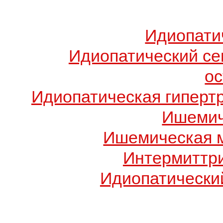
Идиопати
Идиопатический с
о
Идиопатическая гиперт
Ишемич
Ишемическая 
Интермиттр
Идиопатический