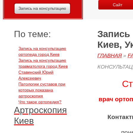
Сайт
Запись на консультацию
Запись
По теме:
Киев, У
Запись на консультацию
ортопеда город Киев
ГЛАВНАЯ
»
F
Запись на консультацию
травматолога город Киев
КОНСУЛЬТАЦ
Ставинский Юрий
Алексеевич
Ст
Патологии суставов при
которых показана
артроскопия
врач орто
Что такое ортопедия?
Артроскопия
Контак
Киев
поне