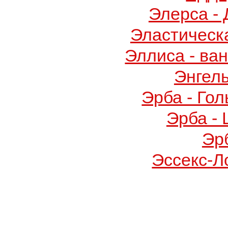
Элерса -
Эластическ
Эллиса - ва
Энгел
Эрба - Го
Эрба -
Эр
Эссекс-Л