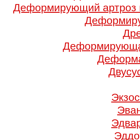
Деформирующий артроз 
Деформиру
Др
Деформирующа
Деформа
Двусу
Экзос
Эва
Эдва
Эддо