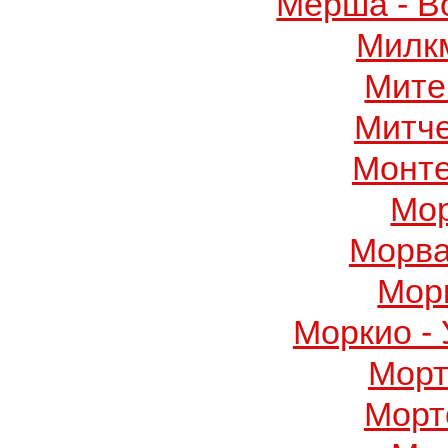
Мерша - В
Милк
Мите
Митч
Монте
Мор
Морва
Мор
Моркио -
Морт
Морт