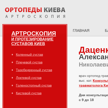
ГЛАВНАЯ
Б
АРТРОСКОПИЯ
И ПРОТЕЗИРОВАНИЕ
СУСТАВОВ КИЕВ
Дацен
Коленный сустав
Алекса
Плечевой сустав
Николаев
Тазобедренный сустав
врач ортопед-тра
Локтевой сустав
выс. кат.
Консуль
Голеностопный сустав
травматолога К
Кистевой сустав
Дни консультаций
с 9 до 18