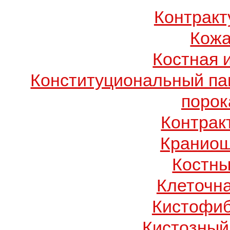
Контрак
Кожа
Костная 
Конституциональный п
порок
Контрак
Краниош
Костны
Клеточн
Кистофиб
Кистозный