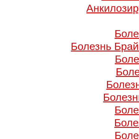
Анкилози
Боле
Болезнь Брай
Боле
Боле
Болез
Болезн
Боле
Боле
Боле