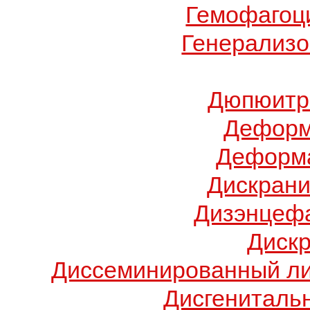
Гемофагоц
Генерализо
Дюпюитр
Деформ
Деформа
Дискрани
Дизэнцеф
Диск
Диссеминированный ли
Дисгениталь