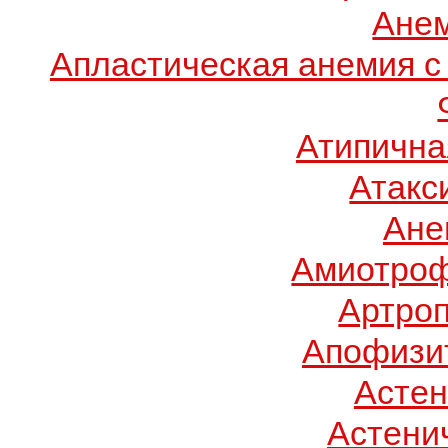
Ане
Апластическая анемия с
Атипична
Атакс
Ане
Амиотроф
Артроп
Апофизит
Асте
Астени