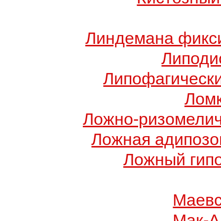
Линдемана фикси
Липоди
Липофагически
Ломк
Ложно-ризомелич
Ложная адипозо
Ложный гип
Маевс
Мак-А