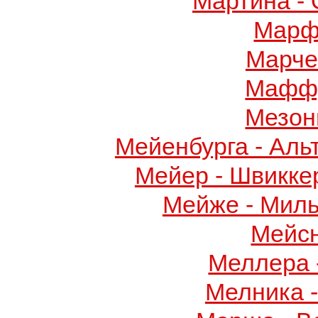
Мартина -
Марф
Марче
Маффу
Мезон
Мейенбурга - Аль
Мейер - Швикке
Мейже - Миль
Мейс
Меллера 
Мелника 