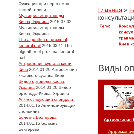
Фиксации при переломах
Главная
»
F
костей голени
Мультфильм ортопеды
консультац
Киева, Украина
2015.07.02
Теги:
Консул
Мультфильм ортопеды
консул
Киева, Украина
травма
The algorithm of proximal
Киев
к
femoral nail
2015.03.11
The
algorithm of proximal femoral
nail
Артроскопия сустава кисти
Виды о
Киев
2014.01.20
Артроскопия
кистевого сустава Киев
Видео ортопеды Киева,
Украина
2014.01.20
Видео
ортопеды Киева, Украина
Анкилозирующий спондилит
2014.01.15
Анкилозирующий
спондилит
Болезнь Бехтерева
Артроскопия 
2014.01.15
Болезнь
Бехтерева
Артроскопич