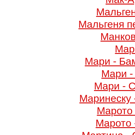
Мальге
Мальгеня п
Манков
Мар
Мари - Ба
Мари -
Мари - 
Маринеску 
Марото 
Марото 