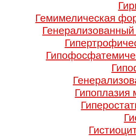
Гир
Гемимелическая фо
Генерализованный 
Гипертрофиче
Гипофосфатемичес
Гипо
Генерализов
Гипоплазия 
Гиперостат
Ги
Гистиоци