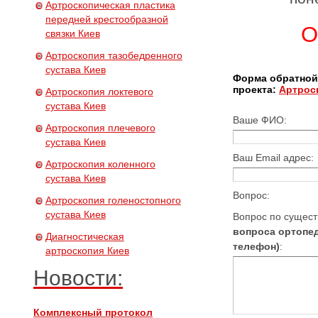
Артроскопическая пластика
передней крестообразной
О
связки Киев
Артроскопия тазобедренного
сустава Киев
Форма обратной
проекта:
Артроск
Артроскопия локтевого
сустава Киев
Ваше ФИО:
Артроскопия плечевого
сустава Киев
Ваш Email адрес:
Артроскопия коленного
сустава Киев
Вопрос:
Артроскопия голеностопного
сустава Киев
Вопрос по сущес
вопроса ортопед
Диагностическая
телефон)
:
артроскопия Киев
Новости:
Комплексный протокол