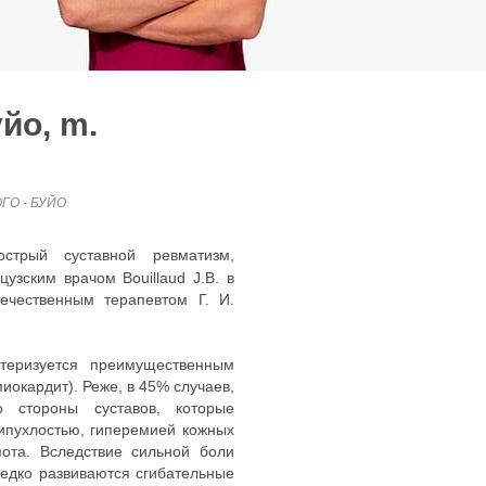
йо, m.
ГО - БУЙО
острый суставной ревматизм,
узским врачом Bouillaud J.B. в
ечественным терапевтом Г. И.
теризуется преимущественным
иокардит). Реже, в 45% случаев,
 стороны суставов, которые
ипухлостью, гиперемией кожных
пота. Вследствие сильной боли
едко развиваются сгибательные