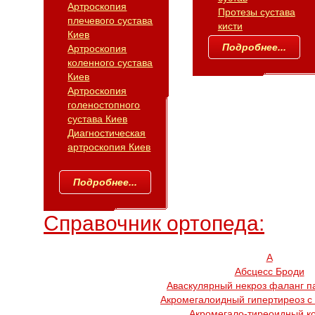
Артроскопия
Протезы сустава
плечевого сустава
кисти
Киев
Подробнее...
Артроскопия
коленного сустава
Киев
Артроскопия
голеностопного
сустава Киев
Диагностическая
артроскопия Киев
Подробнее...
Справочник ортопеда:
А
Абсцесс Броди
Аваскулярный некроз фаланг п
Акромегалоидный гипертиреоз с
Акромегало-тиреоидный к