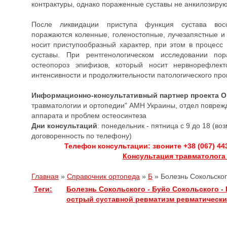
контрактуры, однако пораженные суставы не анкилозирую
После ликвидации приступа функция сустава восс
поражаются коленные, голеностопные, лучезапястные и
носит приступообразный характер, при этом в процесс 
суставы. При рентгенологическом исследовании пор
остеопороз эпифизов, который носит нервнорефлект
интенсивности и продолжительности патологического про
Информационно-консультативный партнер проекта 
травматологии и ортопедии" АМН Украины, отдел повреж
аппарата и проблем остеосинтеза
Дни консультаций
: понедельник - пятница с 9 до 18 (в
договоренность по телефону)
Телефон консультации: звоните +38 (067) 44
Консультация травматолога
Главная
»
Справочник ортопеда
»
Б
»
Болезнь Сокольског
Теги:
Болезнь Сокольского - Буйо
Сокольского -
острый суставной ревматизм
ревматическ