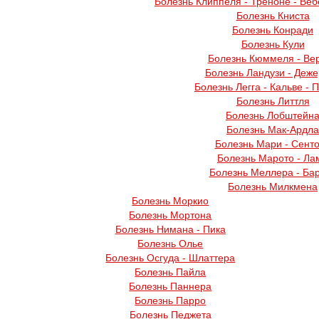
Болезнь Клиппеля - Треноне - Веб
Болезнь Книста
Болезнь Конради
Болезнь Кули
Болезнь Кюммеля - Ве
Болезнь Ландузи - Деж
Болезнь Легга - Кальве - 
Болезнь Литтля
Болезнь Лобштейн
Болезнь Мак-Ардла
Болезнь Мари - Сент
Болезнь Марото - Ла
Болезнь Меллера - Ба
Болезнь Милкмена
Болезнь Моркио
Болезнь Мортона
Болезнь Нимана - Пика
Болезнь Олье
Болезнь Осгуда - Шлаттера
Болезнь Пайла
Болезнь Паннера
Болезнь Парро
Болезнь Педжета