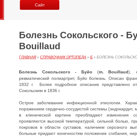
Сайт
Болезнь Сокольского - Бу
Bouillaud
ГЛАВНАЯ
»
СПРАВОЧНИК ОРТОПЕДА
»
Б
»
БОЛЕЗНЬ СОКОЛЬСКО
Болезнь
Сокольского - Буйо
(
m. Bouillaud
), 
ревматический полиартрит, Буйо болезнь. Описан франц
1832 г. Более подробное описание представлено от
Сокольским в 1836 г.
Острое заболевание инфекционной этиологии. Харак
поражением сердечно-сосудистой системы (эндокардит, м
в клинической картине преобладают изменения со
проявляются высокой температурой, сильной болью, пр
покровов в области суставов, наличием серозного вы
больные придают конечностям положение сгибания, нер