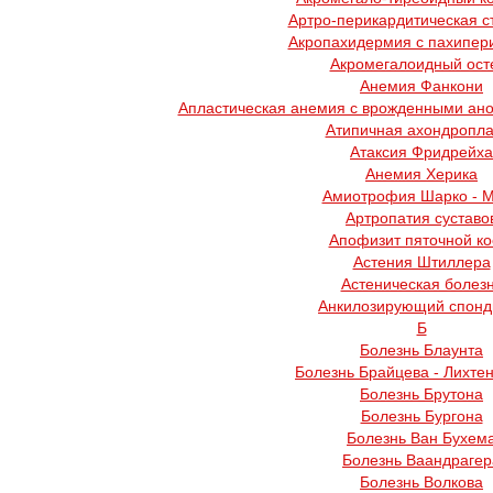
Артро-перикардитическая с
Акропахидермия с пахипер
Акромегалоидный ост
Анемия Фанкони
Апластическая анемия с врожденными ано
Атипичная ахондропла
Атаксия Фридрейха
Анемия Херика
Амиотрофия Шарко - 
Артропатия суставо
Апофизит пяточной ко
Астения Штиллера
Астеническая болез
Анкилозирующий спонд
Б
Болезнь Блаунта
Болезнь Брайцева - Лихте
Болезнь Брутона
Болезнь Бургона
Болезнь Ван Бухем
Болезнь Ваандрагер
Болезнь Волкова