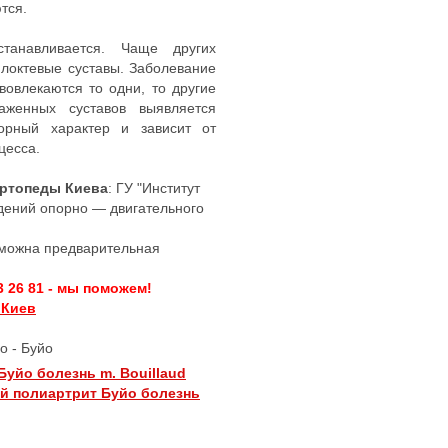
тся.
танавливается. Чаще других
 локтевые суставы. Заболевание
вовлекаются то одни, то другие
аженных суставов выявляется
орный характер и зависит от
цесса.
Ортопеды Киева
: ГУ "Институт
дений опорно — двигательного
озможна предварительная
3 26 81 - мы поможем!
 Киев
о - Буйо
 Буйо болезнь
m. Bouillaud
ий полиартрит
Буйо болезнь