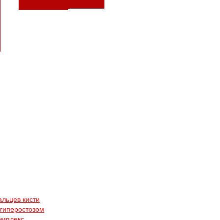
альцев кисти
 гиперостозом
омплекс