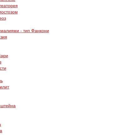
театорея
иостозом
еоз
малиями - тип Фанкони
зия
Мари
в
сти
нь
илит
нштейна
а
а