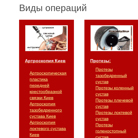
Виды операций
Артроскопия Киев
Протезы:
Протезы
Артроскопическая
тазобедренный
пластика
сустав
передней
Протезы коленный
крестообразной
сустав
связки Киев
Протезы плечевой
Артроскопия
сустав
тазобедренного
Протезы локтевой
сустава Киев
сустав
Артроскопия
Протезы
локтевого сустава
голеностопный
Киев
сустав