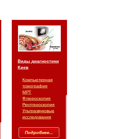
Виды диагностики
Киев
Компьютерная
томография
МРТ
Флюроскопия
Рентгеноскопия
Ультразвуковые
исследования
Подробнее...