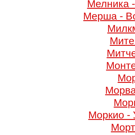
Мелника 
Мерша - В
Милк
Мите
Митч
Монте
Мор
Морва
Мор
Моркио -
Морт