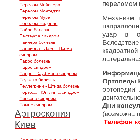
переломом 
Перелом Мейснера
Перелом Монтеджи
Механизм 
Перелом Мура
Перелом Нидерля
направлени
Пайла болезнь
удар в об
Палтауфа синдром
Вследств
Паннера болезнь
Папийона - Леже - Псома
квадратной
синдром
латеральная
Парро болезнь
Парро синдром
Информаци
Парро - Кауфмана синдром
Педжета болезнь
Ортопеды 
Пеллегрини - Штида болезнь
ортопедии"
Пертеса - Юнглинга синдром
двигательн
Пирсона синдром
Дни консу
Помпе синдром
Артроскопия
(возможна 
Телефон ко
Киев
Артроскопическая пластика