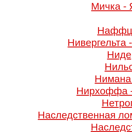
Мичка -
Наффци
Нивергельта 
Ниде
Ниль
Нимана 
Нирхоффа 
Нетро
Наследственная лом
Наследс