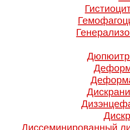
Гистиоци
Гемофагоц
Генерализо
Дюпюитр
Деформ
Деформа
Дискрани
Дизэнцеф
Диск
Диссеминированный ли