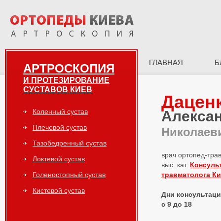
ГЛАВНАЯ
Б
АРТРОСКОПИЯ
И ПРОТЕЗИРОВАНИЕ
СУСТАВОВ КИЕВ
Дацен
Коленный сустав
Алекса
Плечевой сустав
Николаев
Тазобедренный сустав
врач ортопед-тра
Локтевой сустав
выс. кат.
Консуль
Голеностопный сустав
травматолога К
Кистевой сустав
Дни консультаций
с 9 до 18