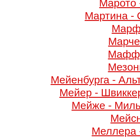
Марото 
Мартина -
Марф
Марче
Маффу
Мезон
Мейенбурга - Аль
Мейер - Швикке
Мейже - Миль
Мейс
Меллера 