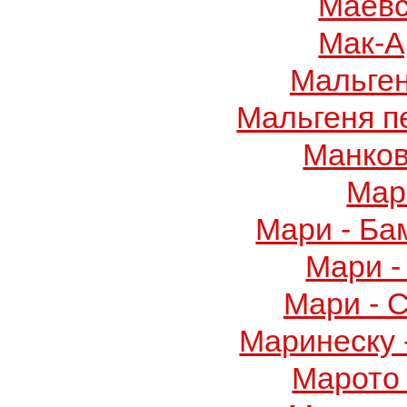
Маевс
Мак-А
Мальге
Мальгеня п
Манков
Мар
Мари - Ба
Мари -
Мари - 
Маринеску 
Марото 