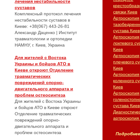
лечения нестабильности
крестообраз
суставов
связки Киев
Комплексный протокол лечения
Артроскопия
нестабильности суставов в
тазобедренн
Киеве: +38(067) 443-26-81
сустава Киев
Александр Даценко | Институт
Артроскопия
травматологии и ортопедии
локтевого су
НАМНУ, г. Киев, Украина
Киев
Артроскопия
Для жителей с Востока
плечевого су
Украины и бойцов АТО в
Киев
Киеве откроют Отделение
Артроскопия
травматических
коленного су
повреждений опорно-
Киев
двигательного аппарата и
Артроскопия
проблем остеосинтеза
голеностопн
Для жителей с Востока Украины
сустава Киев
и бойцов АТО в Киеве откроют
Диагностиче
Отделение травматических
артроскопия
повреждений опорно-
двигательного аппарата и
проблем остеосинтеза
Подробнее.