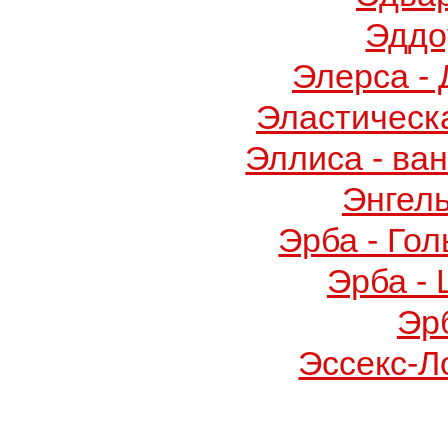
Эддо
Элерса -
Эластическ
Эллиса - ва
Энгел
Эрба - Го
Эрба -
Эр
Эссекс-Л