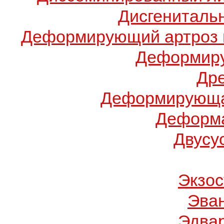
Дисгениталь
Деформирующий артроз 
Деформиру
Др
Деформирующа
Деформа
Двусу
Экзос
Эва
Эдва