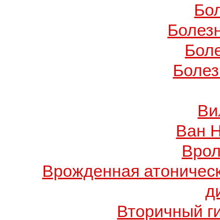
Бо
Болез
Бол
Болез
Ви
Ван 
Врол
Врожденная атоничес
д
Вторичный г