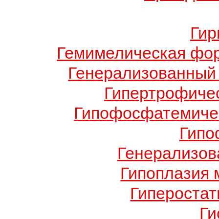
Гир
Гемимелическая фо
Генерализованный 
Гипертрофиче
Гипофосфатемичес
Гипо
Генерализов
Гипоплазия 
Гиперостат
Ги