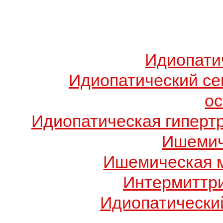
Идиопати
Идиопатический с
о
Идиопатическая гиперт
Ишемич
Ишемическая 
Интермиттр
Идиопатический