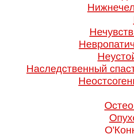
Нижнечел
Нечувств
Невропатич
Неусто
Наследственный спас
Неостсоген
Остео
Опух
О'Кон