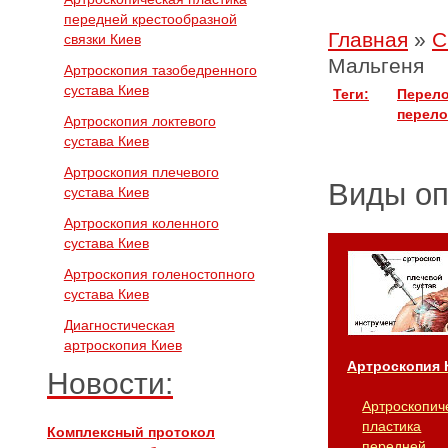
передней крестообразной
Главная
»
С
связки Киев
Мальгеня
Артроскопия тазобедренного
сустава Киев
Теги:
Перело
перело
Артроскопия локтевого
сустава Киев
Артроскопия плечевого
Виды о
сустава Киев
Артроскопия коленного
сустава Киев
Артроскопия голеностопного
сустава Киев
Диагностическая
артроскопия Киев
Артроскопия 
Новости:
Артроскопич
пластика
Комплексный протокол
передней