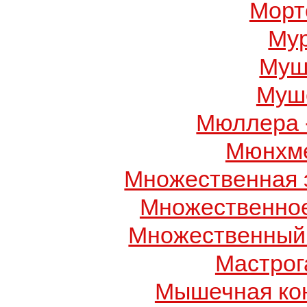
Морт
Му
Муш
Муше
Мюллера 
Мюнхме
Множественная 
Множественно
Множественный
Мастрог
Мышечная ко