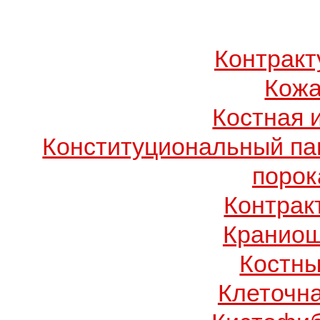
Контрак
Кожа
Костная 
Конституциональный п
порок
Контрак
Краниош
Костны
Клеточн