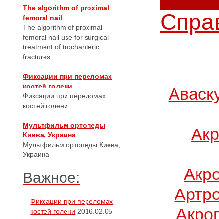
The algorithm of proximal
Справ
femoral nail
The algorithm of proximal
femoral nail use for surgical
treatment of trochanteric
fractures
Фиксации при переломах
костей голени
Аваск
Фиксации при переломах
костей голени
Мультфильм ортопеды
Акр
Киева, Украина
Мультфильм ортопеды Киева,
Украина
Акр
Важное:
Артро
Фиксации при переломах
Акро
костей голени
2016.02.05