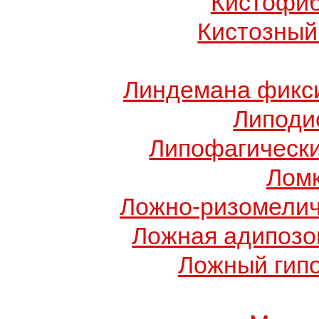
Кистофиб
Кистозный
Линдемана фикси
Липоди
Липофагически
Ломк
Ложно-ризомелич
Ложная адипозо
Ложный гип