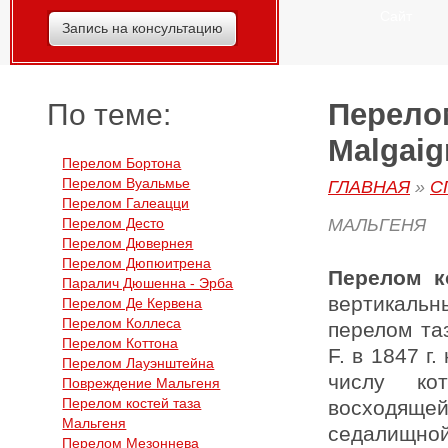
Сайт
Запись на консультацию
Перелом
По теме:
Malgaig
Перелом Бортона
Перелом Вуальмье
ГЛАВНАЯ
»
С
Перелом Галеацци
Перелом Десто
МАЛЬГЕНЯ
Перелом Дювернея
Перелом Дюпюитрена
Перелом к
Паралич Дюшенна - Эрба
вертикаль
Перелом Де Кервена
Перелом Коллеса
перелом та
Перелом Коттона
F. в 1847 г
Перелом Лауэнштейна
числу ко
Повреждение Мальгеня
Перелом костей таза
восходящ
Мальгеня
седалищн
Перелом Мезоннева