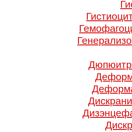
Ги
Гистиоци
Гемофагоц
Генерализо
Дюпюитр
Деформ
Деформа
Дискрани
Дизэнцеф
Диск