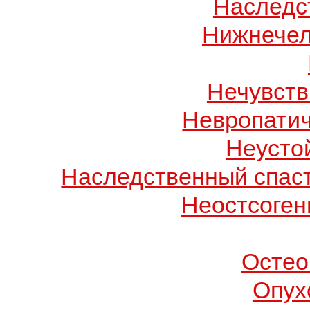
Наследс
Нижнечел
Нечувств
Невропатич
Неусто
Наследственный спас
Неостсоген
Остео
Опух