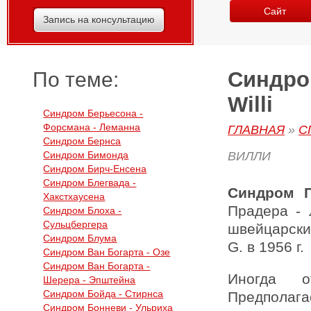
Сайт
Запись на консультацию
Синдром
По теме:
Willi
Синдром Берьесона -
Форсмана - Леманна
ГЛАВНАЯ
»
С
Синдром Бернса
Синдром Бимонда
ВИЛЛИ
Синдром Бирч-Енсена
Синдром Блегвада -
Синдром П
Хакстхаусена
Прадера - 
Синдром Блоха -
Сульцбергера
швейцарским
Синдром Блума
G. в 1956 г.
Синдром Ван Богарта - Озе
Синдром Ван Богарта -
Иногда о
Шерера - Эпштейна
Синдром Бойда - Стирнса
Предполага
Синдром Бонневи - Ульриха