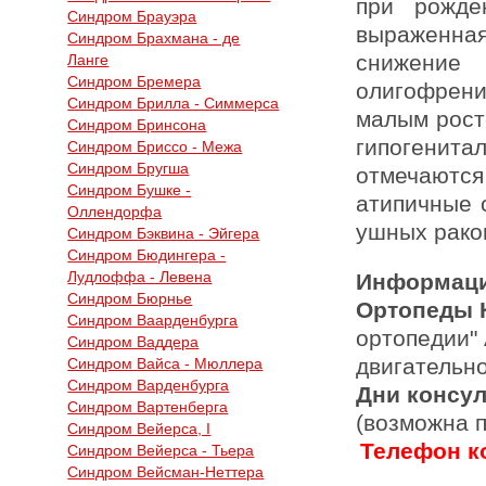
при рожде
Синдром Брауэра
выраженная
Синдром Брахмана - де
снижение 
Ланге
Синдром Бремера
олигофрен
Синдром Брилла - Симмерса
малым рост
Синдром Бринсона
гипогенита
Синдром Бриссо - Межа
Синдром Бругша
отмечаютс
Синдром Бушке -
атипичные 
Оллендорфа
ушных рако
Синдром Бэквина - Эйгера
Синдром Бюдингера -
Лудлоффа - Левена
Информаци
Синдром Бюрнье
Ортопеды 
Синдром Ваарденбурга
ортопедии"
Синдром Ваддера
двигательн
Синдром Вайса - Мюллера
Синдром Варденбурга
Дни консу
Синдром Вартенберга
(возможна 
Синдром Вейерса, I
Телефон ко
Синдром Вейерса - Тьера
Синдром Вейсман-Неттера