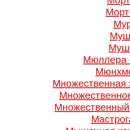
Морт
Морт
Му
Муш
Муше
Мюллера 
Мюнхме
Множественная 
Множественно
Множественный
Мастрог