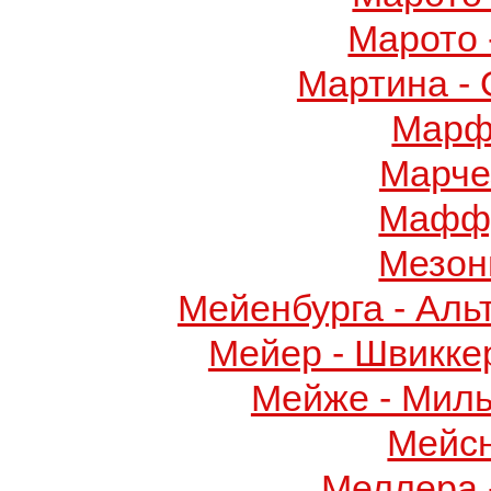
Марото 
Мартина -
Марф
Марче
Маффу
Мезон
Мейенбурга - Аль
Мейер - Швикке
Мейже - Миль
Мейс
Меллера 