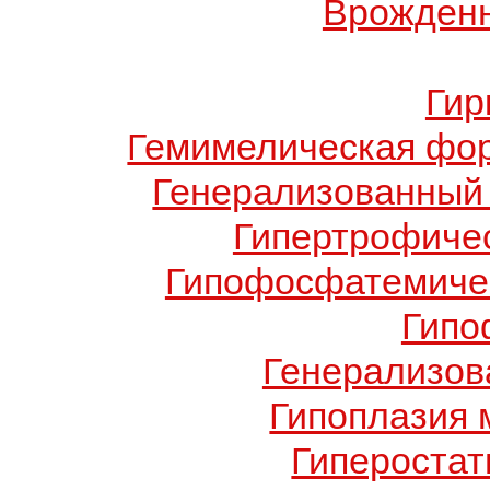
Врожденн
Гир
Гемимелическая фо
Генерализованный 
Гипертрофиче
Гипофосфатемичес
Гипо
Генерализов
Гипоплазия 
Гиперостат