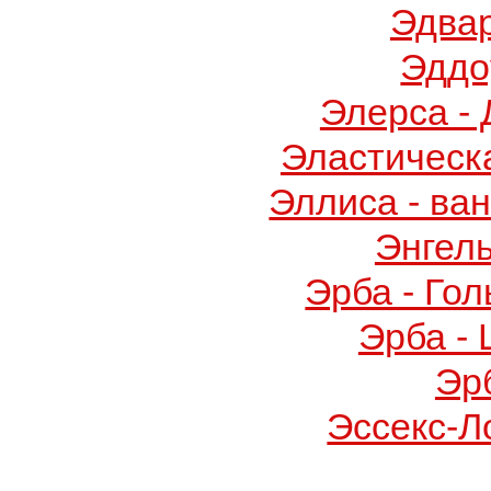
Эдва
Эддо
Элерса -
Эластическ
Эллиса - ва
Энгел
Эрба - Го
Эрба -
Эр
Эссекс-Л