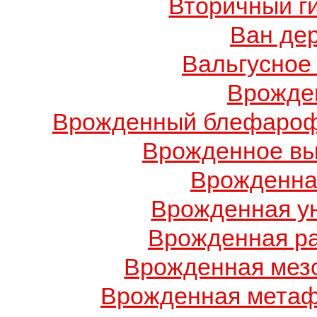
Вторичный г
Ван де
Вальгусное
Врожде
Врожденный блефарофи
Врожденное вы
Врожденна
Врожденная у
Врожденная ра
Врожденная мез
Врожденная метаф