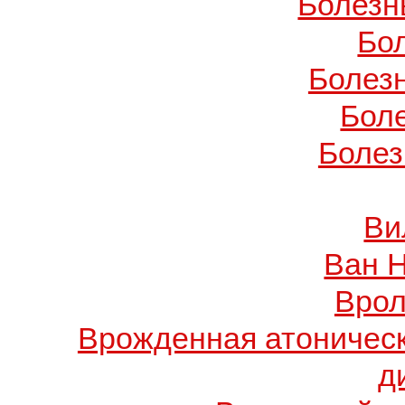
Болезн
Бо
Болез
Бол
Болез
Ви
Ван 
Врол
Врожденная атоничес
д