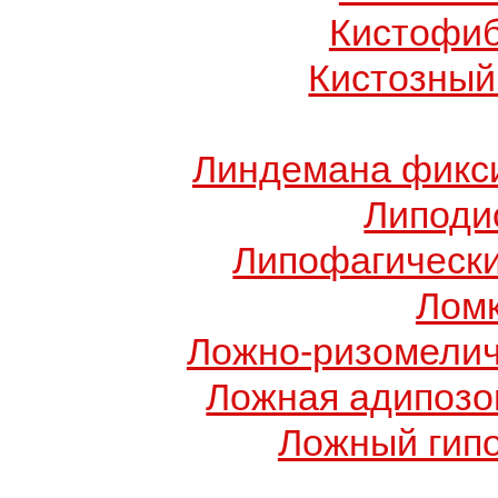
Кистофиб
Кистозный
Линдемана фикси
Липоди
Липофагически
Ломк
Ложно-ризомелич
Ложная адипозо
Ложный гип