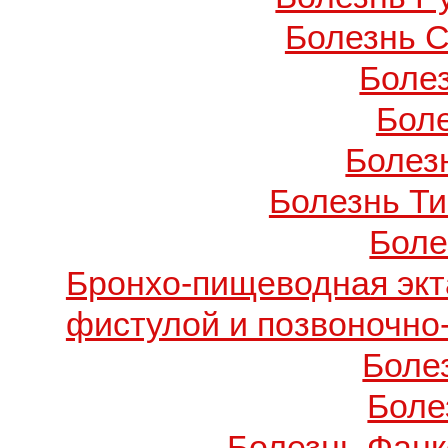
Болезнь С
Боле
Бол
Болезн
Болезнь Т
Боле
Бронхо-пищеводная экт
фистулой и позвоночно
Боле
Боле
Болезнь Фанко