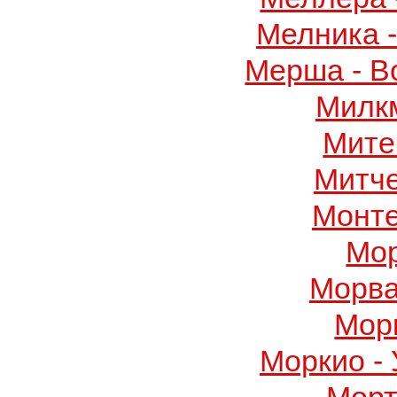
Мелника 
Мерша - В
Милк
Мите
Митч
Монте
Мор
Морва
Мор
Моркио -