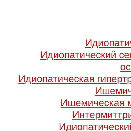
Идиопати
Идиопатический с
о
Идиопатическая гиперт
Ишемич
Ишемическая 
Интермиттр
Идиопатический