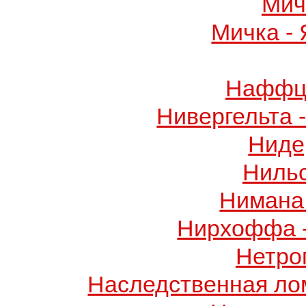
Мич
Мичка -
Наффци
Нивергельта 
Ниде
Ниль
Нимана 
Нирхоффа 
Нетро
Наследственная лом