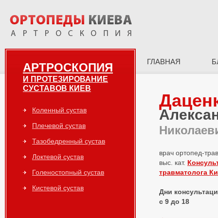
ГЛАВНАЯ
Б
АРТРОСКОПИЯ
И ПРОТЕЗИРОВАНИЕ
СУСТАВОВ КИЕВ
Дацен
Коленный сустав
Алекса
Плечевой сустав
Николаев
Тазобедренный сустав
врач ортопед-тра
Локтевой сустав
выс. кат.
Консуль
Голеностопный сустав
травматолога К
Кистевой сустав
Дни консультаций
с 9 до 18