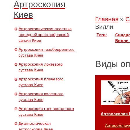
Артроскопия
Киев
Главная
»
С
Вилли
Артроскопическая пластика
передней крестообразной
Теги:
Синдро
связки Киев
Вилли 
Артроскопия тазобедренного
сустава Киев
Виды о
Артроскопия локтевого
сустава Киев
Артроскопия плечевого
сустава Киев
Артроскопия коленного
сустава Киев
Артроскопия голеностопного
Артроскопия 
сустава Киев
Диагностическая
Артроскопич
артроскопия Киев