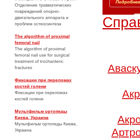
Подробнее.
Отделение травматических
повреждений опорно-
Справ
двигательного аппарата и
проблем остеосинтеза
The algorithm of proximal
femoral nail
The algorithm of proximal
femoral nail use for surgical
treatment of trochanteric
Аваск
fractures
Фиксации при переломах
костей голени
Акр
Фиксации при переломах
костей голени
Мультфильм ортопеды
Акр
Киева, Украина
Мультфильм ортопеды Киева,
Артро
Украина