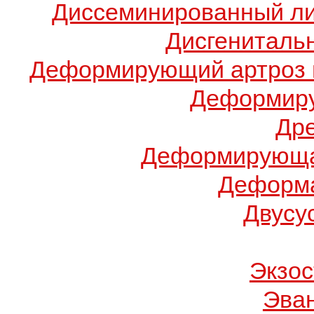
Диссеминированный ли
Дисгениталь
Деформирующий артроз 
Деформиру
Др
Деформирующа
Деформа
Двусу
Экзос
Эва