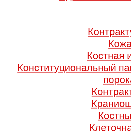
Контрак
Кожа
Костная 
Конституциональный п
порок
Контрак
Краниош
Костны
Клеточн