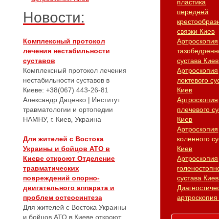
пластика
передней
Новости:
крестообраз
связки Киев
Комплексный протокол
Артроскопия
лечения нестабильности
тазобедренн
суставов
сустава Киев
Комплексный протокол лечения
Артроскопия
нестабильности суставов в
локтевого су
Киеве: +38(067) 443-26-81
Киев
Александр Даценко | Институт
Артроскопия
травматологии и ортопедии
плечевого су
НАМНУ, г. Киев, Украина
Киев
Артроскопия
Для жителей с Востока
коленного су
Украины и бойцов АТО в
Киев
Киеве откроют Отделение
Артроскопия
травматических
голеностопн
повреждений опорно-
сустава Киев
двигательного аппарата и
Диагностиче
проблем остеосинтеза
артроскопия
Для жителей с Востока Украины
и бойцов АТО в Киеве откроют