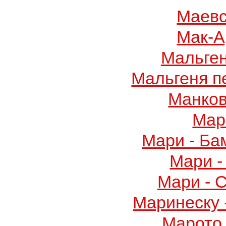
Маевс
Мак-А
Мальге
Мальгеня п
Манков
Мар
Мари - Ба
Мари -
Мари - 
Маринеску 
Марото 