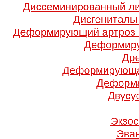
Диссеминированный ли
Дисгениталь
Деформирующий артроз 
Деформиру
Др
Деформирующа
Деформа
Двусу
Экзос
Эва