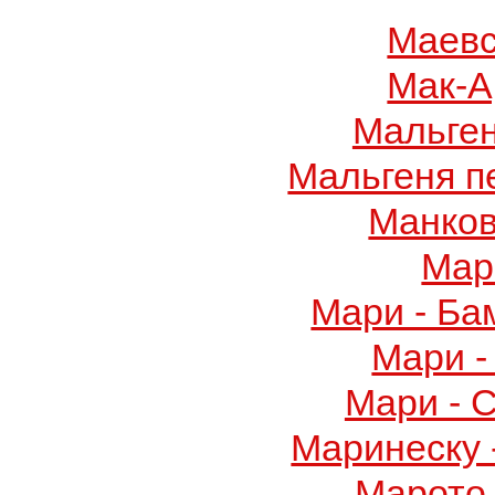
Маевс
Мак-А
Мальге
Мальгеня п
Манков
Мар
Мари - Ба
Мари -
Мари - 
Маринеску 
Марото 