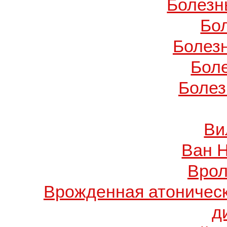
Болезн
Бо
Болез
Бол
Болез
Ви
Ван 
Врол
Врожденная атоничес
д