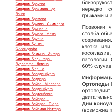
близоруко
Синдром Брауэра
нередко с
Синдром Брахмана - де
Ланге
грыжами и 
Синдром Бремера
Синдром Брилла - Симмерса
Позвонки ч
Синдром Бринсона
столба обы
Синдром Бриссо - Межа
Синдром Бругша
созревани
Синдром Бушке -
клетка или
Оллендорфа
косоглази
Синдром Бэквина - Эйгера
патологии.
Синдром Бюдингера -
Лудлоффа - Левена
60% случаев
Синдром Бюрнье
Синдром Ваарденбурга
Информаци
Синдром Ваддера
Ортопеды 
Синдром Вайса - Мюллера
Синдром Варденбурга
ортопедии"
Синдром Вартенберга
двигательн
Синдром Вейерса, I
Дни консу
Синдром Вейерса - Тьера
Синдром Вейсман-Неттера
(возможна 