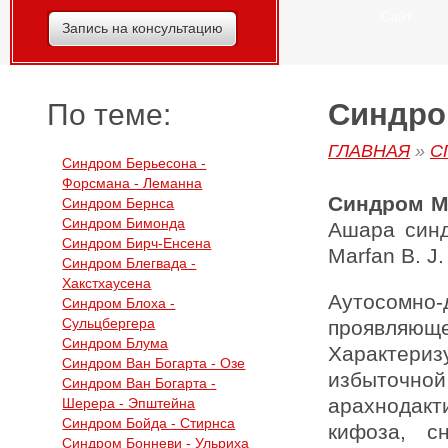
Сайт
Запись на консультацию
Синдро
По теме:
ГЛАВНАЯ
»
С
Синдром Берьесона -
Форсмана - Леманна
Синдром 
Синдром Бернса
Синдром Бимонда
Ашара синд
Синдром Бирч-Енсена
Marfan В. J. 
Синдром Блегвада -
Хакстхаусена
Аутосомно
Синдром Блоха -
Сульцбергера
проявля
Синдром Блума
Характериз
Синдром Ван Богарта - Озе
избыточн
Синдром Ван Богарта -
арахнодакт
Шерера - Эпштейна
Синдром Бойда - Стирнса
кифоза, с
Синдром Бонневи - Ульриха