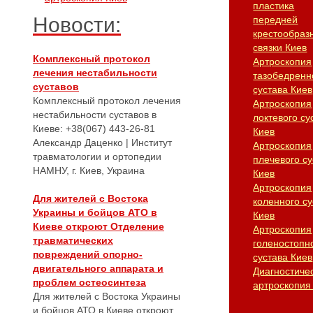
пластика
Новости:
передней
крестообраз
связки Киев
Комплексный протокол
Артроскопия
лечения нестабильности
тазобедренн
суставов
сустава Киев
Комплексный протокол лечения
Артроскопия
нестабильности суставов в
локтевого су
Киеве: +38(067) 443-26-81
Киев
Александр Даценко | Институт
Артроскопия
травматологии и ортопедии
плечевого су
НАМНУ, г. Киев, Украина
Киев
Артроскопия
Для жителей с Востока
коленного су
Украины и бойцов АТО в
Киев
Киеве откроют Отделение
Артроскопия
травматических
голеностопн
повреждений опорно-
сустава Киев
двигательного аппарата и
Диагностиче
проблем остеосинтеза
артроскопия
Для жителей с Востока Украины
и бойцов АТО в Киеве откроют