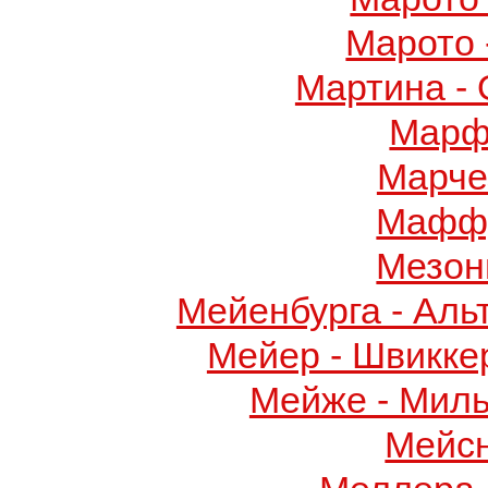
Марото 
Мартина -
Марф
Марче
Маффу
Мезон
Мейенбурга - Аль
Мейер - Швикке
Мейже - Миль
Мейс