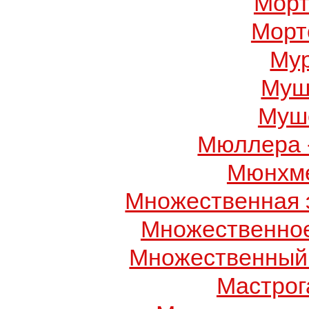
Морт
Морт
Му
Муш
Муше
Мюллера 
Мюнхме
Множественная 
Множественно
Множественный
Мастрог