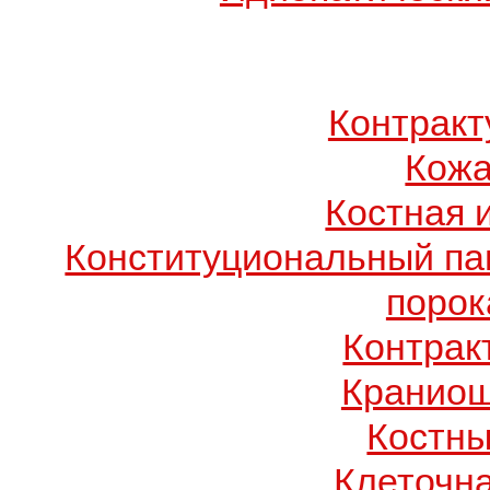
Контрак
Кожа
Костная 
Конституциональный п
порок
Контрак
Краниош
Костны
Клеточн