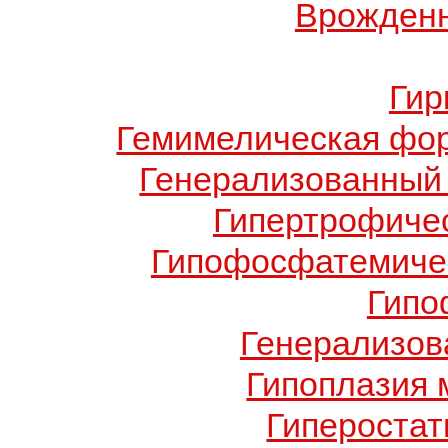
Врожденн
Гир
Гемимелическая фо
Генерализованный 
Гипертрофиче
Гипофосфатемичес
Гипо
Генерализов
Гипоплазия 
Гиперостат