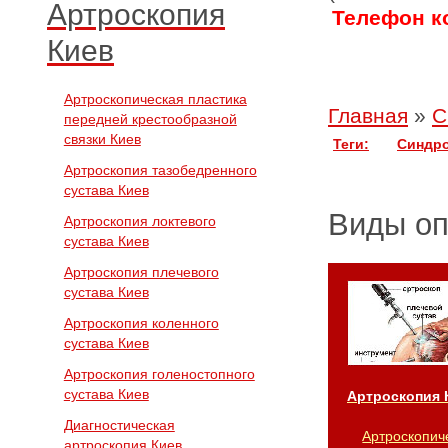
Артроскопия
Телефон ко
Киев
Артроскопическая пластика
Главная
»
С
передней крестообразной
связки Киев
Теги:
Синдр
Артроскопия тазобедренного
сустава Киев
Виды о
Артроскопия локтевого
сустава Киев
Артроскопия плечевого
сустава Киев
Артроскопия коленного
сустава Киев
Артроскопия голеностопного
сустава Киев
Артроскопия 
Диагностическая
Артроскопич
артроскопия Киев