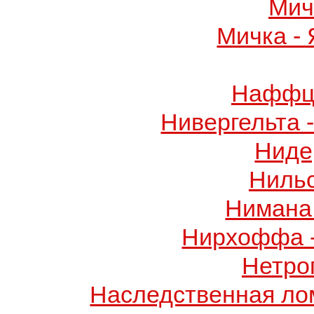
Мич
Мичка -
Наффци
Нивергельта 
Ниде
Ниль
Нимана 
Нирхоффа 
Нетро
Наследственная лом