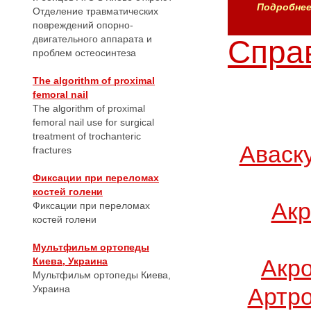
Подробнее.
Отделение травматических
повреждений опорно-
двигательного аппарата и
Справ
проблем остеосинтеза
The algorithm of proximal
femoral nail
The algorithm of proximal
femoral nail use for surgical
treatment of trochanteric
Аваск
fractures
Фиксации при переломах
костей голени
Акр
Фиксации при переломах
костей голени
Мультфильм ортопеды
Акр
Киева, Украина
Мультфильм ортопеды Киева,
Украина
Артро