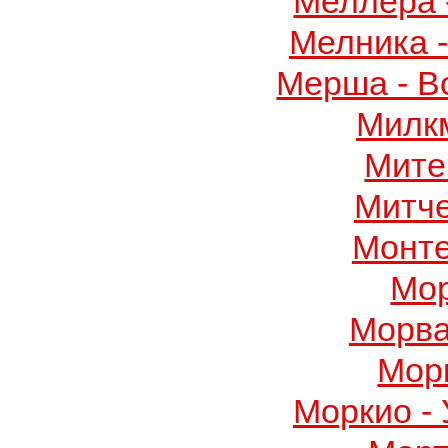
Меллера 
Мелника 
Мерша - В
Милк
Мите
Митч
Монте
Мор
Морва
Мор
Моркио -