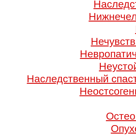
Наследс
Нижнечел
Нечувств
Невропатич
Неусто
Наследственный спас
Неостсоген
Остео
Опух