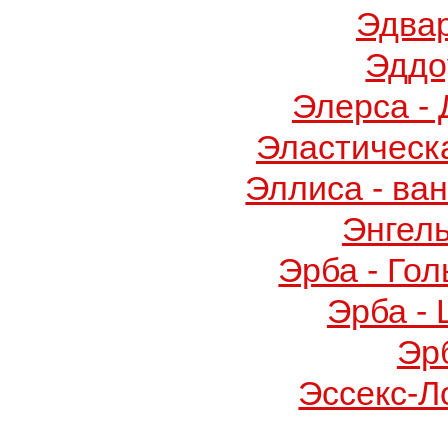
Эдва
Эддо
Элерса -
Эластическ
Эллиса - ва
Энгел
Эрба - Го
Эрба -
Эр
Эссекс-Л