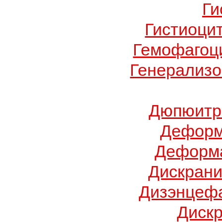
Ги
Гистиоци
Гемофагоц
Генерализо
Дюпюитр
Деформ
Деформа
Дискрани
Дизэнцеф
Диск