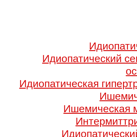
Идиопати
Идиопатический с
о
Идиопатическая гиперт
Ишемич
Ишемическая 
Интермиттр
Идиопатический