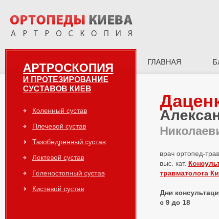
ГЛАВНАЯ
Б
АРТРОСКОПИЯ
И ПРОТЕЗИРОВАНИЕ
СУСТАВОВ КИЕВ
Дацен
Коленный сустав
Алекса
Плечевой сустав
Николаев
Тазобедренный сустав
врач ортопед-тра
Локтевой сустав
выс. кат.
Консуль
Голеностопный сустав
травматолога К
Кистевой сустав
Дни консультаций
с 9 до 18