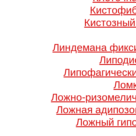
Кистофиб
Кистозный
Линдемана фикси
Липоди
Липофагически
Ломк
Ложно-ризомелич
Ложная адипозо
Ложный гип