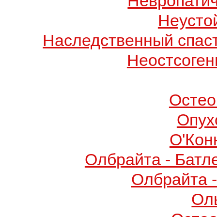
Невропатич
Неусто
Наследственный спас
Неостсоген
Остео
Опух
О'Кон
Олбрайта - Батл
Олбрайта 
Ол