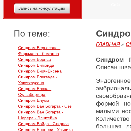
Сайт
Запись на консультацию
Синдром
По теме:
ГЛАВНАЯ
»
С
Синдром Берьесона -
Форсмана - Леманна
Синдром 
Синдром Бернса
Синдром Бимонда
Описан швей
Синдром Бирч-Енсена
Синдром Блегвада -
Эндогенн
Хакстхаусена
эмбрионал
Синдром Блоха -
Сульцбергера
своеобразн
Синдром Блума
формой но
Синдром Ван Богарта - Озе
малыми нос
Синдром Ван Богарта -
Количеств
Шерера - Эпштейна
Синдром Бойда - Стирнса
большая ло
Синдром Бонневи - Ульриха