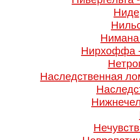
Ниде
Ниль
Нимана 
Нирхоффа 
Нетро
Наследственная лом
Наследс
Нижнечел
Нечувств