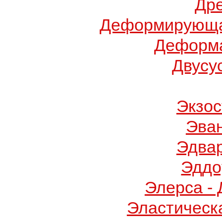
Др
Деформирующа
Деформа
Двусу
Экзос
Эва
Эдва
Эддо
Элерса -
Эластическ