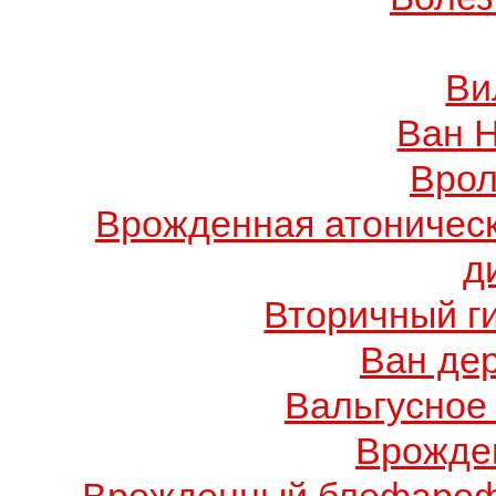
Ви
Ван 
Врол
Врожденная атоничес
д
Вторичный г
Ван де
Вальгусное
Врожде