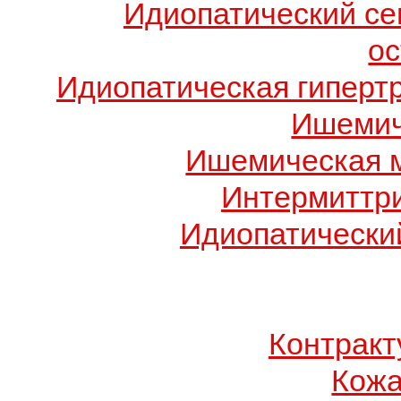
Идиопатический с
о
Идиопатическая гиперт
Ишемич
Ишемическая 
Интермиттр
Идиопатический
Контрак
Кожа