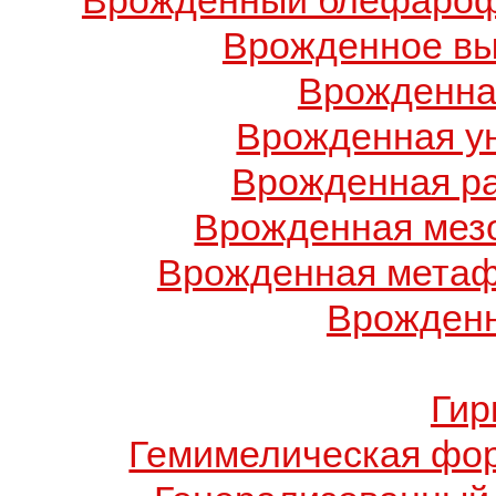
Врожденный блефарофи
Врожденное вы
Врожденна
Врожденная у
Врожденная ра
Врожденная мез
Врожденная метаф
Врожденн
Гир
Гемимелическая фо