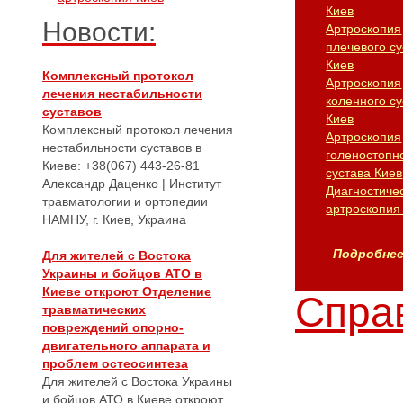
Киев
Новости:
Артроскопия
плечевого су
Киев
Комплексный протокол
Артроскопия
лечения нестабильности
коленного су
суставов
Киев
Комплексный протокол лечения
Артроскопия
нестабильности суставов в
голеностопн
Киеве: +38(067) 443-26-81
сустава Киев
Александр Даценко | Институт
Диагностиче
травматологии и ортопедии
артроскопия
НАМНУ, г. Киев, Украина
Подробнее.
Для жителей с Востока
Украины и бойцов АТО в
Киеве откроют Отделение
Справ
травматических
повреждений опорно-
двигательного аппарата и
проблем остеосинтеза
Для жителей с Востока Украины
и бойцов АТО в Киеве откроют