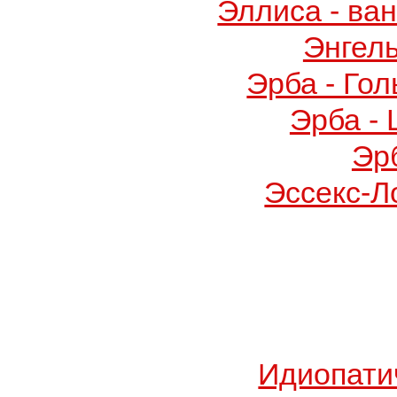
Эллиса - ва
Энгел
Эрба - Го
Эрба -
Эр
Эссекс-Л
Идиопати