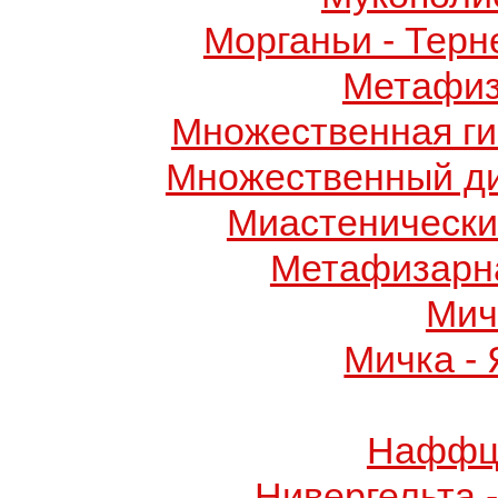
Морганьи - Терн
Метафиз
Множественная ги
Множественный д
Миастенически
Метафизарн
Мич
Мичка -
Наффци
Нивергельта 