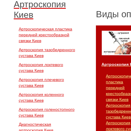
Артроскопия
Виды о
Киев
Артроскопическая пластика
передней крестообразной
связки Киев
Артроскопия тазобедренного
сустава Киев
Артроскопия 
Артроскопия локтевого
сустава Киев
Артроскопич
Артроскопия плечевого
пластика
сустава Киев
передней
крестообраз
Артроскопия коленного
связки Киев
сустава Киев
Артроскопия
Артроскопия голеностопного
тазобедренн
сустава Киев
сустава Киев
Артроскопия
Диагностическая
локтевого су
артроскопия Киев