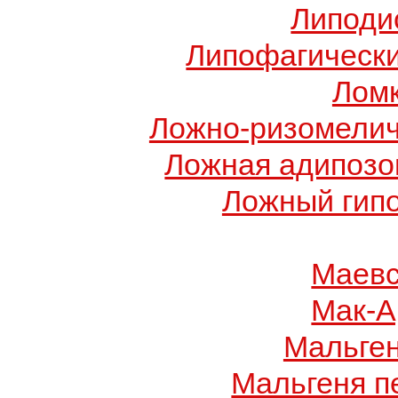
Липоди
Липофагически
Ломк
Ложно-ризомелич
Ложная адипозо
Ложный гип
Маевс
Мак-А
Мальге
Мальгеня п