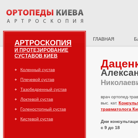
ГЛАВНАЯ
Б
АРТРОСКОПИЯ
И ПРОТЕЗИРОВАНИЕ
СУСТАВОВ КИЕВ
Дацен
Коленный сустав
Алекса
Плечевой сустав
Николаев
Тазобедренный сустав
врач ортопед-тра
Локтевой сустав
выс. кат.
Консуль
Голеностопный сустав
травматолога К
Кистевой сустав
Дни консультаций
с 9 до 18