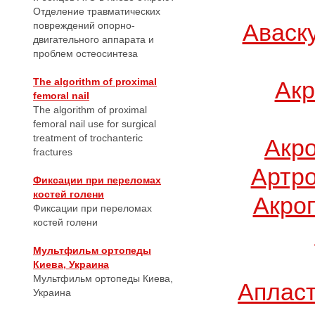
Отделение травматических
Аваск
повреждений опорно-
двигательного аппарата и
проблем остеосинтеза
The algorithm of proximal
Акр
femoral nail
The algorithm of proximal
femoral nail use for surgical
treatment of trochanteric
Акр
fractures
Артро
Фиксации при переломах
костей голени
Акро
Фиксации при переломах
костей голени
Мультфильм ортопеды
Киева, Украина
Мультфильм ортопеды Киева,
Апласт
Украина