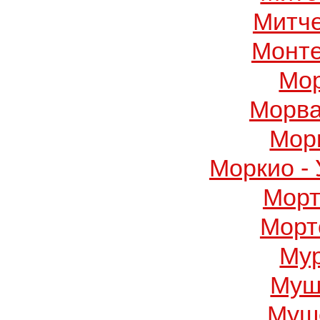
Митч
Монте
Мор
Морва
Мор
Моркио -
Морт
Морт
Му
Муш
Муше