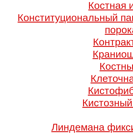
Костная 
Конституциональный п
порок
Контрак
Краниош
Костны
Клеточн
Кистофиб
Кистозный
Линдемана фикси