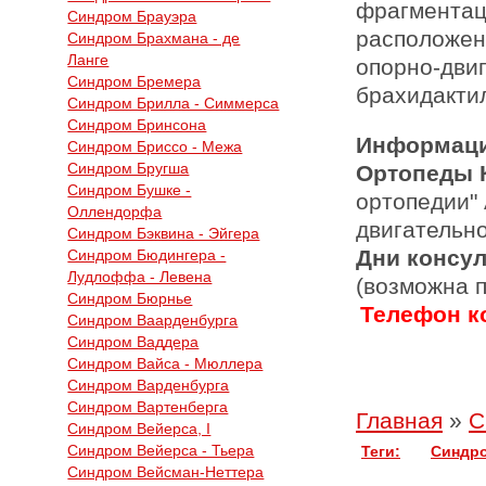
фрагмент
Синдром Брауэра
расположен
Синдром Брахмана - де
Ланге
опорно-
Синдром Бремера
брахидактил
Синдром Брилла - Симмерса
Синдром Бринсона
Информаци
Синдром Бриссо - Межа
Синдром Бругша
Ортопеды 
Синдром Бушке -
ортопедии"
Оллендорфа
двигательн
Синдром Бэквина - Эйгера
Дни консу
Синдром Бюдингера -
Лудлоффа - Левена
(возможна 
Синдром Бюрнье
Телефон ко
Синдром Ваарденбурга
Синдром Ваддера
Синдром Вайса - Мюллера
Синдром Варденбурга
Синдром Вартенберга
Главная
»
С
Синдром Вейерса, I
Синдром Вейерса - Тьера
Теги:
Синдр
Синдром Вейсман-Неттера