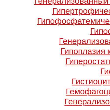
Генерализованный 
Гипертрофиче
Гипофосфатемичес
Гипо
Генерализов
Гипоплазия 
Гиперостат
Ги
Гистиоци
Гемофагоц
Генерализо