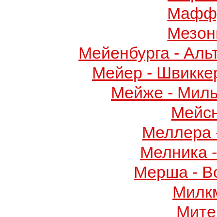
Маффу
Мезон
Мейенбурга - Аль
Мейер - Швикке
Мейже - Миль
Мейс
Меллера 
Мелника 
Мерша - В
Милк
Мите