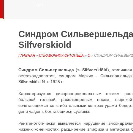
Сайт
Синдром Сильвершельда,
Silfverskiold
ГЛАВНАЯ
»
СПРАВОЧНИК ОРТОПЕДА
»
С
»
СИНДРОМ СИЛЬВЕР
Синдром Сильвершельда
(
s. Silfverskiöld
), атипична
остеохондропатия, синдром Моркио - Сильвершельда
Silfverskiöld N. в 1925 г.
Характеризуется диспропорциональным низким рост
большой головой, расплющенным носом, широкой 
сочетающимся со сгибательными контрактурами бедер. 
genu valgum, болтающиеся суставы.
Рентгенологически выявляется нарушение энхондраль
нижних конечностях, расширение эпифиза и метафиза 