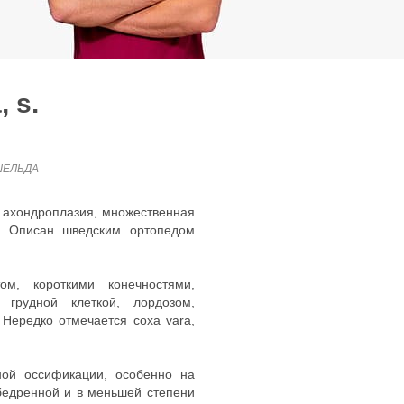
 s.
ШЕЛЬДА
я ахондроплазия, множественная
. Описан шведским ортопедом
ом, короткими конечностями,
грудной клеткой, лордозом,
Нередко отмечается coxa vara,
ной оссификации, особенно на
бедренной и в меньшей степени