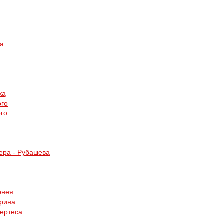
ра
ка
ого
ого
а
ера - Рубашева
рнея
ерина
Пертеса