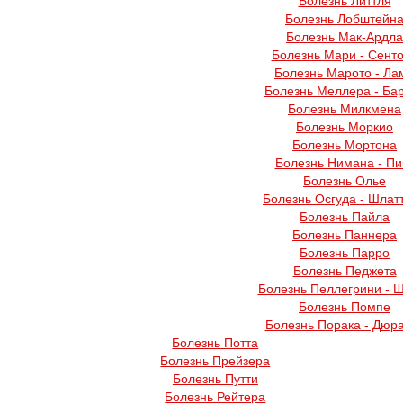
Болезнь Литтля
Болезнь Лобштейн
Болезнь Мак-Ардла
Болезнь Мари - Сент
Болезнь Марото - Ла
Болезнь Меллера - Ба
Болезнь Милкмена
Болезнь Моркио
Болезнь Мортона
Болезнь Нимана - Пи
Болезнь Олье
Болезнь Осгуда - Шлат
Болезнь Пайла
Болезнь Паннера
Болезнь Парро
Болезнь Педжета
Болезнь Пеллегрини - 
Болезнь Помпе
Болезнь Порака - Дюр
Болезнь Потта
Болезнь Прейзера
Болезнь Путти
Болезнь Рейтера