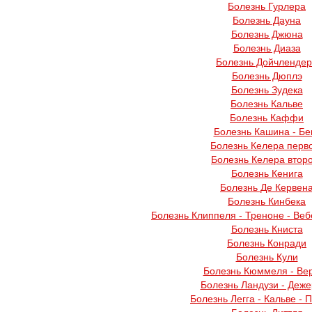
Болезнь Гурлера
Болезнь Дауна
Болезнь Джюна
Болезнь Диаза
Болезнь Дойчленде
Болезнь Дюплэ
Болезнь Зудека
Болезнь Кальве
Болезнь Каффи
Болезнь Кашина - Бе
Болезнь Келера перв
Болезнь Келера втор
Болезнь Кенига
Болезнь Де Кервен
Болезнь Кинбека
Болезнь Клиппеля - Треноне - Веб
Болезнь Книста
Болезнь Конради
Болезнь Кули
Болезнь Кюммеля - Ве
Болезнь Ландузи - Деж
Болезнь Легга - Кальве - 