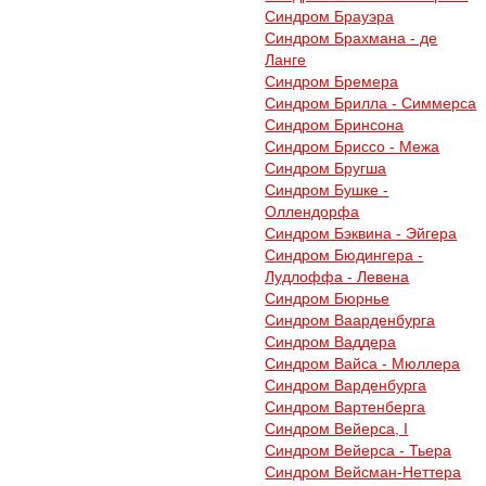
Синдром Брауэра
Синдром Брахмана - де
Ланге
Синдром Бремера
Синдром Брилла - Симмерса
Синдром Бринсона
Синдром Бриссо - Межа
Синдром Бругша
Синдром Бушке -
Оллендорфа
Синдром Бэквина - Эйгера
Синдром Бюдингера -
Лудлоффа - Левена
Синдром Бюрнье
Синдром Ваарденбурга
Синдром Ваддера
Синдром Вайса - Мюллера
Синдром Варденбурга
Синдром Вартенберга
Синдром Вейерса, I
Синдром Вейерса - Тьера
Синдром Вейсман-Неттера