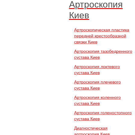
Артроскопия
Киев
Артроскопическая пластика
передней крестообразной
связки Киев
Артроскопия тазобедренного
сустава Киев
Артроскопия локтевого
сустава Киев
Артроскопия плечевого
сустава Киев
Артроскопия коленного
сустава Киев
Артроскопия голеностопного
сустава Киев
Диагностическая
артроскопия Киев