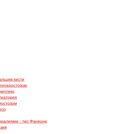
альцев кисти
 гиперостозом
омплекс
театорея
иостозом
еоз
малиями - тип Фанкони
зия