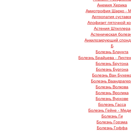
Анемия Херика
Амиотрофия Шарко - 
Артропатия суставо
Апофизит пяточной ко
Астения Штиллера
Астеническая болез
Анкилозирующий спонд
Б
Болезнь Блаунта
Болезнь Брайцева - Лихте
Болезнь Брутона
Болезнь Бургона
Болезнь Ван Бухем
Болезнь Ваандрагер
Болезнь Волкова
Болезнь Вролика
Болезнь Вурхове
Болезнь Гасса
Болезнь Гейне - Мед
Болезнь Ги
Болезнь Горэма
Болезнь Гоффа