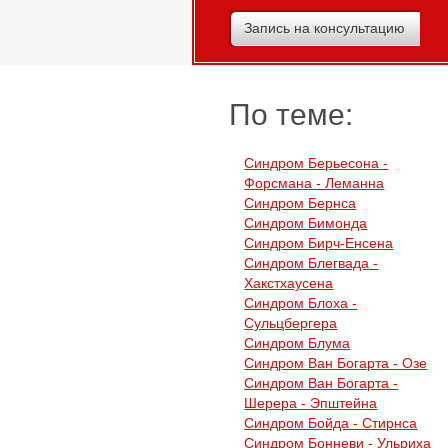
Запись на консультацию
По теме:
Синдром Берьесона -
Форсмана - Леманна
Синдром Бернса
Синдром Бимонда
Синдром Бирч-Енсена
Синдром Блегвада -
Хакстхаусена
Синдром Блоха -
Сульцбергера
Синдром Блума
Синдром Ван Богарта - Озе
Синдром Ван Богарта -
Шерера - Эпштейна
Синдром Бойда - Стирнса
Синдром Бонневи - Ульриха