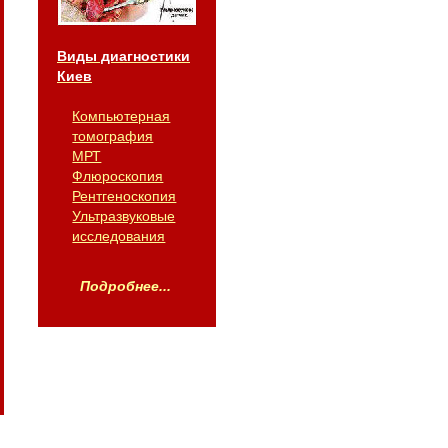
Виды диагностики
Киев
Компьютерная
томография
МРТ
Флюроскопия
Рентгеноскопия
Ультразвуковые
исследования
Подробнее...