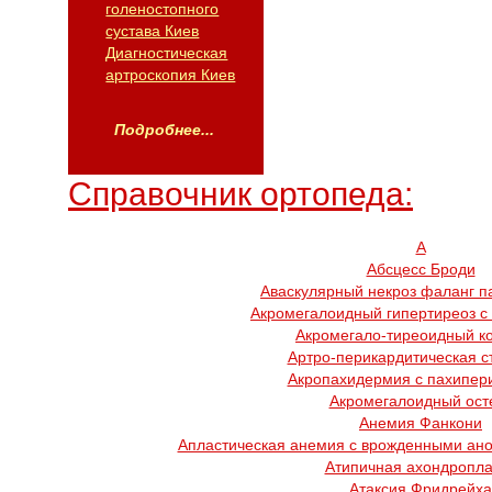
голеностопного
сустава Киев
Диагностическая
артроскопия Киев
Подробнее...
Справочник ортопеда:
А
Абсцесс Броди
Аваскулярный некроз фаланг п
Акромегалоидный гипертиреоз с
Акромегало-тиреоидный к
Артро-перикардитическая с
Акропахидермия с пахипер
Акромегалоидный ост
Анемия Фанкони
Апластическая анемия с врожденными ано
Атипичная ахондропла
Атаксия Фридрейха