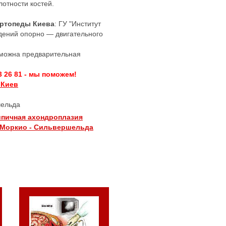
лотности костей.
Ортопеды Киева
: ГУ "Институт
дений опорно — двигательного
озможна предварительная
3 26 81 - мы поможем!
 Киев
ельда
ипичная ахондроплазия
 Моркио - Сильвершельда