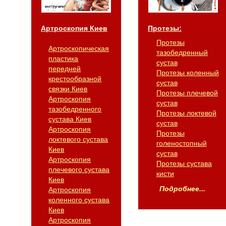
Артроскопия Киев
Протезы:
Протезы
Артроскопическая
тазобедренный
пластика
сустав
передней
Протезы коленный
крестообразной
сустав
связки Киев
Протезы плечевой
Артроскопия
сустав
тазобедренного
Протезы локтевой
сустава Киев
сустав
Артроскопия
Протезы
локтевого сустава
голеностопный
Киев
сустав
Артроскопия
Протезы сустава
плечевого сустава
кисти
Киев
Подробнее...
Артроскопия
коленного сустава
Киев
Артроскопия