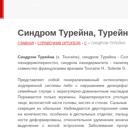
Сайт
Синдром Турейна, Турей
ГЛАВНАЯ
»
СПРАВОЧНИК ОРТОПЕДА
»
С
»
СИНДРОМ ТУРЕЙНА
Синдром Турейна
(s. Touraine), синдром Турейна - Со
пахидермопериостоз, синдром пахидерматита - пахипе
совместно французскими врачами Touraine H., Solente G. и G
Представляет собой генерализованный остеосклер
эндокринной системы либо с нарушением диэнцефал
семейные случаи с нерегулярно-доминантным наследов
Поражаются только мужчины. Характеризуется утолще
лице, волосистой части головы, кистях и стопах. Сальны
секреция их обильная. Наблюдаются двусторонние сим
на конечностях, особенно в дистальных отделах; пальц
ногти деформированы, относительное удлинение конеч
выделение с мочой эстрогенов. Заболевание прогре