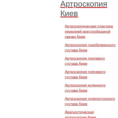
Артроскопия
Киев
Артроскопическая пластика
передней крестообразной
связки Киев
Артроскопия тазобедренного
сустава Киев
Артроскопия локтевого
сустава Киев
Артроскопия плечевого
сустава Киев
Артроскопия коленного
сустава Киев
Артроскопия голеностопного
сустава Киев
Диагностическая
артроскопия Киев