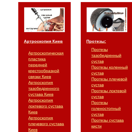
Артроскопия Киев
Протезы:
Протезы
Артроскопическая
тазобедренный
пластика
сустав
передней
Протезы коленный
крестообразной
сустав
связки Киев
Протезы плечевой
Артроскопия
сустав
тазобедренного
Протезы локтевой
сустава Киев
сустав
Артроскопия
Протезы
локтевого сустава
голеностопный
Киев
сустав
Артроскопия
Протезы сустава
плечевого сустава
кисти
Киев