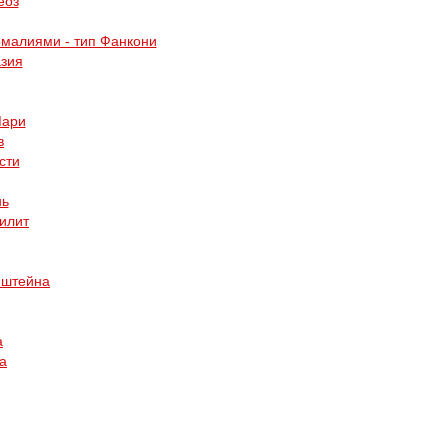
еоз
малиями - тип Фанкони
зия
Мари
в
сти
нь
илит
нштейна
а
а