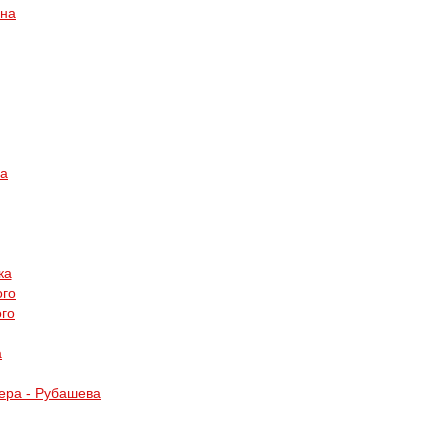
ина
ра
ка
ого
ого
а
ера - Рубашева