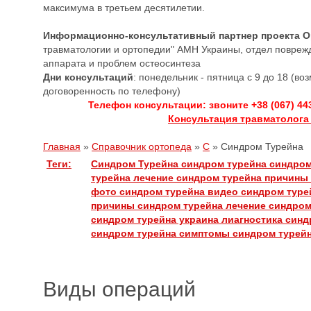
максимума в третьем десятилетии.
Информационно-консультативный партнер проекта 
травматологии и ортопедии" АМН Украины, отдел повреж
аппарата и проблем остеосинтеза
Дни консультаций
: понедельник - пятница с 9 до 18 (в
договоренность по телефону)
Телефон консультации: звоните +38 (067) 44
Консультация травматолога
Главная
»
Справочник ортопеда
»
С
»
Синдром Турейна
Теги:
Синдром Турейна
синдром турейна
синдром
турейна лечение
синдром турейна причины
фото синдром турейна
видео синдром тур
причины синдром турейна
лечение синдром
синдром турейна украина
лиагностика син
синдром турейна
симптомы синдром турей
Виды операций