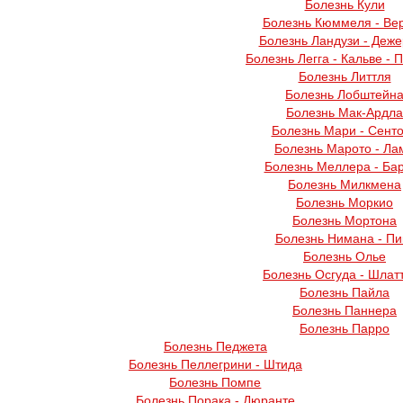
Болезнь Кули
Болезнь Кюммеля - Ве
Болезнь Ландузи - Деж
Болезнь Легга - Кальве - 
Болезнь Литтля
Болезнь Лобштейн
Болезнь Мак-Ардла
Болезнь Мари - Сент
Болезнь Марото - Ла
Болезнь Меллера - Ба
Болезнь Милкмена
Болезнь Моркио
Болезнь Мортона
Болезнь Нимана - Пи
Болезнь Олье
Болезнь Осгуда - Шлат
Болезнь Пайла
Болезнь Паннера
Болезнь Парро
Болезнь Педжета
Болезнь Пеллегрини - Штида
Болезнь Помпе
Болезнь Порака - Дюранте