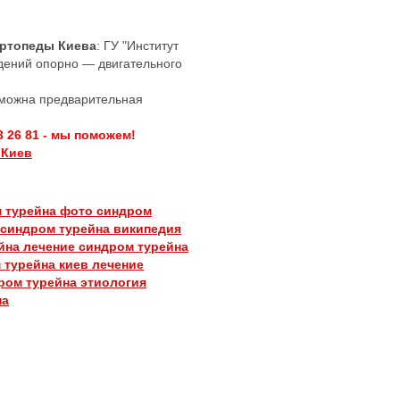
Ортопеды Киева
: ГУ "Институт
дений опорно — двигательного
озможна предварительная
3 26 81 - мы поможем!
 Киев
 турейна фото
синдром
синдром турейна википедия
ейна
лечение синдром турейна
 турейна киев
лечение
дром турейна
этиология
на