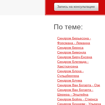
Запись на консультацию
По теме:
Синдром Берьесона -
Форсмана - Леманна
Синдром Бернса
Синдром Бимонда
Синдром Бирч-Енсена
Синдром Блегвада -
Хакстхаусена
Синдром Блоха -
Сульцбергера
Синдром Блума
Синдром Ван Богарта - Озе
Синдром Ван Богарта -
Шерера - Эпштейна
Синдром Бойда - Стирнса
Синдром Бонневи - Ульриха