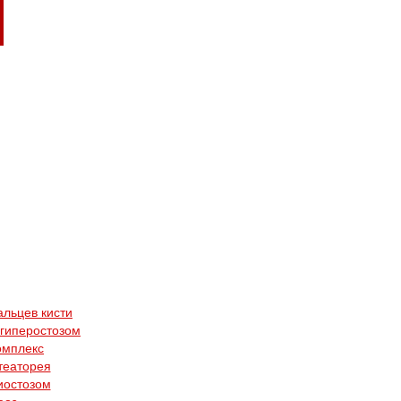
альцев кисти
 гиперостозом
омплекс
театорея
иостозом