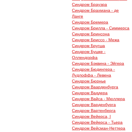
Синдром Брауэра
Синдром Брахмана - де
Ланге
Синдром Бремера
Синдром Брилла - Симмерса
Синдром Бринсона
Синдром Бриссо - Межа
Синдром Бругша
Синдром Бушке -
Оллендорфа
Синдром Бэквина - Эйгера
Синдром Бюдингера -
Лудлоффа - Левена
Синдром Бюрнье
Синдром Ваарденбурга
Синдром Ваддера
Синдром Вайса - Мюллера
Синдром Варденбурга
Синдром Вартенберга
Синдром Вейерса, I
Синдром Вейерса - Тьера
Синдром Вейсман-Неттера