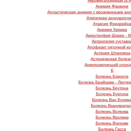
Акромегалоидный ост
Анемия Фанкони
Апластическая анемия с врожденными ано
Атипичная ахондропла
Атаксия Фридрейха
Анемия Херика
Амиотрофия Шарко - 
Артропатия суставо
Апофизит пяточной ко
Астения Штиллера
Астеническая болез
Анкилозирующий спонд
Б
Болезнь Блаунта
Болезнь Брайцева - Лихте
Болезнь Брутона
Болезнь Бургона
Болезнь Ван Бухем
Болезнь Ваандрагер
Болезнь Волкова
Болезнь Вролика
Болезнь Вурхове
Болезнь Гасса