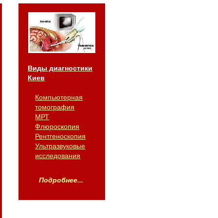
Виды диагностики
Киев
Компьютерная
томография
МРТ
Флюроскопия
Рентгеноскопия
Ультразвуковые
исследования
Подробнее...