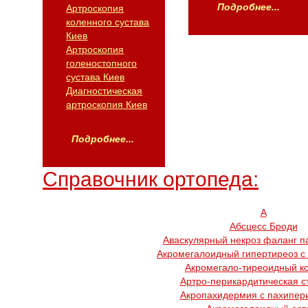
Подробнее...
Артроскопия
коленного сустава
Киев
Артроскопия
голеностопного
сустава Киев
Диагностическая
артроскопия Киев
Подробнее...
Справочник ортопеда:
А
Абсцесс Броди
Аваскулярный некроз фаланг п
Акромегалоидный гипертиреоз с
Акромегало-тиреоидный к
Артро-перикардитическая с
Акропахидермия с пахипер