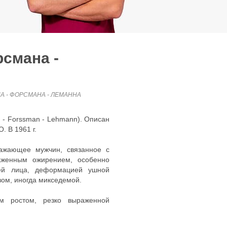
смана -
 - ФОРСМАНА - ЛЕМАННА
n - Forssman - Lehmann). Описан
. В 1961 г.
ражающее мужчин, связанное с
аженным ожирением, особенно
ней лица, деформацией ушной
зом, иногда микседемой.
м ростом, резко выраженной