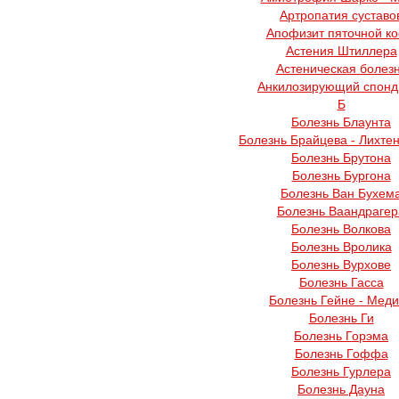
Артропатия суставо
Апофизит пяточной ко
Астения Штиллера
Астеническая болез
Анкилозирующий спонд
Б
Болезнь Блаунта
Болезнь Брайцева - Лихте
Болезнь Брутона
Болезнь Бургона
Болезнь Ван Бухем
Болезнь Ваандрагер
Болезнь Волкова
Болезнь Вролика
Болезнь Вурхове
Болезнь Гасса
Болезнь Гейне - Мед
Болезнь Ги
Болезнь Горэма
Болезнь Гоффа
Болезнь Гурлера
Болезнь Дауна