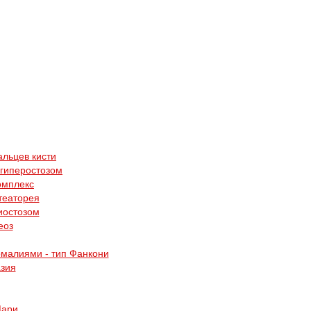
альцев кисти
 гиперостозом
омплекс
театорея
иостозом
еоз
малиями - тип Фанкони
зия
Мари