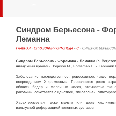
Сайт
Синдром Берьесона - Фор
Леманна
ГЛАВНАЯ
»
СПРАВОЧНИК ОРТОПЕДА
»
С
»
СИНДРОМ БЕРЬЕСОНА
Синдром Берьесона - Форсмана - Леманна
(s. Borjeso
шведскими врачами Borjeson M., Forssman H. и Lehmann О
Заболевание наследственное, рецессивное, чаще по
повреждением Х-хромосомы. Проявляется резко выр
области бедер и молочных желез, отечностью тка
раковины, сочетается с идиотией, эпилепсией, гипотирео
Характеризуется также малым или даже карликовы
вальгусной деформацией коленных суставов.