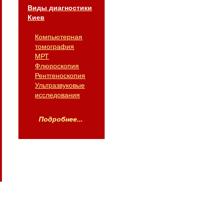
Виды диагностики
Киев
Компьютерная
томография
МРТ
Флюроскопия
Рентгеноскопия
Ультразвуковые
исследования
Подробнее...