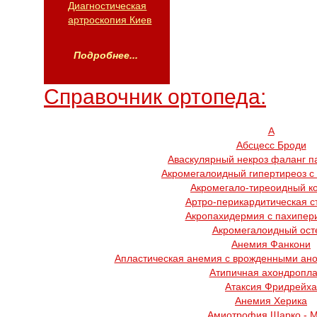
Диагностическая
артроскопия Киев
Подробнее...
Справочник ортопеда:
А
Абсцесс Броди
Аваскулярный некроз фаланг п
Акромегалоидный гипертиреоз с
Акромегало-тиреоидный к
Артро-перикардитическая с
Акропахидермия с пахипер
Акромегалоидный ост
Анемия Фанкони
Апластическая анемия с врожденными ано
Атипичная ахондропла
Атаксия Фридрейха
Анемия Херика
Амиотрофия Шарко - 