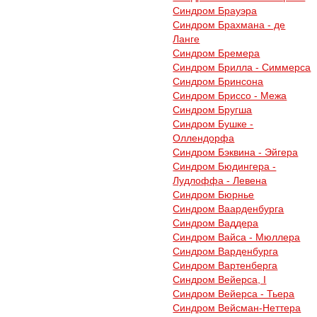
Синдром Брауэра
Синдром Брахмана - де
Ланге
Синдром Бремера
Синдром Брилла - Симмерса
Синдром Бринсона
Синдром Бриссо - Межа
Синдром Бругша
Синдром Бушке -
Оллендорфа
Синдром Бэквина - Эйгера
Синдром Бюдингера -
Лудлоффа - Левена
Синдром Бюрнье
Синдром Ваарденбурга
Синдром Ваддера
Синдром Вайса - Мюллера
Синдром Варденбурга
Синдром Вартенберга
Синдром Вейерса, I
Синдром Вейерса - Тьера
Синдром Вейсман-Неттера