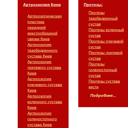
Артроскопия Киев
Протезы:
Протезы
Артроскопическая
тазобедренный
пластика
сустав
передней
Протезы коленный
крестообразной
сустав
связки Киев
Протезы плечевой
Артроскопия
сустав
тазобедренного
Протезы локтевой
сустава Киев
сустав
Артроскопия
Протезы
локтевого сустава
голеностопный
Киев
сустав
Артроскопия
Протезы сустава
плечевого сустава
кисти
Киев
Подробнее...
Артроскопия
коленного сустава
Киев
Артроскопия
голеностопного
сустава Киев