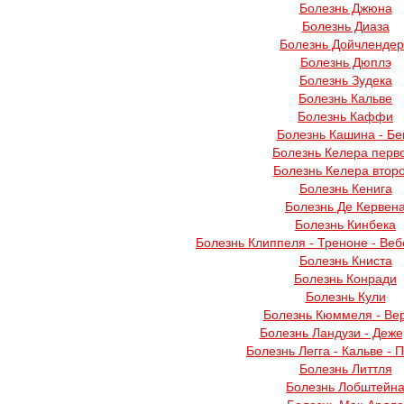
Болезнь Джюна
Болезнь Диаза
Болезнь Дойчленде
Болезнь Дюплэ
Болезнь Зудека
Болезнь Кальве
Болезнь Каффи
Болезнь Кашина - Бе
Болезнь Келера перв
Болезнь Келера втор
Болезнь Кенига
Болезнь Де Кервен
Болезнь Кинбека
Болезнь Клиппеля - Треноне - Веб
Болезнь Книста
Болезнь Конради
Болезнь Кули
Болезнь Кюммеля - Ве
Болезнь Ландузи - Деж
Болезнь Легга - Кальве - 
Болезнь Литтля
Болезнь Лобштейн