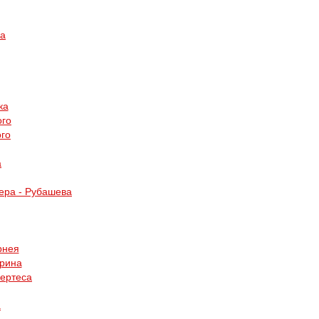
ра
ка
ого
ого
а
ера - Рубашева
рнея
ерина
Пертеса
а