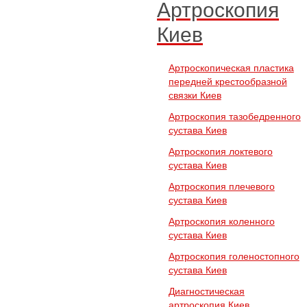
Артроскопия
Киев
Артроскопическая пластика
передней крестообразной
связки Киев
Артроскопия тазобедренного
сустава Киев
Артроскопия локтевого
сустава Киев
Артроскопия плечевого
сустава Киев
Артроскопия коленного
сустава Киев
Артроскопия голеностопного
сустава Киев
Диагностическая
артроскопия Киев