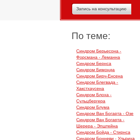
Запись на консультацию
По теме:
Синдром Берьесона -
Форсмана - Леманна
Синдром Бернса
Синдром Бимонда
Синдром Бирч-Енсена
Синдром Блегвада -
Хакстхаусена
Синдром Блоха -
Сульцбергера
Синдром Блума
Синдром Ван Богарта - Озе
Синдром Ван Богарта -
Шерера - Эпштейна
Синдром Бойда - Стирнса
Синдром Бонневи - Ульриха