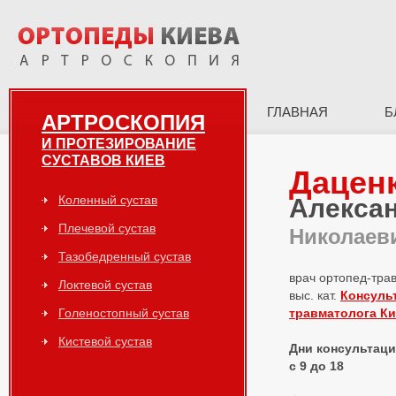
ГЛАВНАЯ
Б
АРТРОСКОПИЯ
И ПРОТЕЗИРОВАНИЕ
СУСТАВОВ КИЕВ
Дацен
Коленный сустав
Алекса
Плечевой сустав
Николаев
Тазобедренный сустав
врач ортопед-тра
Локтевой сустав
выс. кат.
Консуль
Голеностопный сустав
травматолога К
Кистевой сустав
Дни консультаций
с 9 до 18