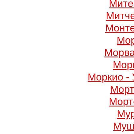
Мите
Митч
Монте
Мор
Морва
Мор
Моркио -
Морт
Морт
Му
Муш