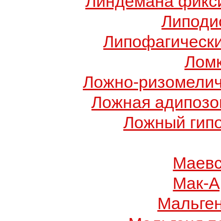
Линдемана фикси
Липоди
Липофагически
Ломк
Ложно-ризомелич
Ложная адипозо
Ложный гип
Маевс
Мак-А
Мальге