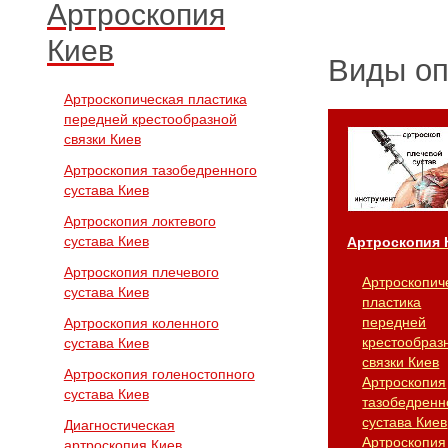
Артроскопия
Киев
Виды о
Артроскопическая пластика
передней крестообразной
связки Киев
Артроскопия тазобедренного
сустава Киев
Артроскопия локтевого
сустава Киев
Артроскопия 
Артроскопия плечевого
Артроскопич
сустава Киев
пластика
передней
Артроскопия коленного
крестообраз
сустава Киев
связки Киев
Артроскопия голеностопного
Артроскопия
сустава Киев
тазобедренн
сустава Киев
Диагностическая
Артроскопия
артроскопия Киев