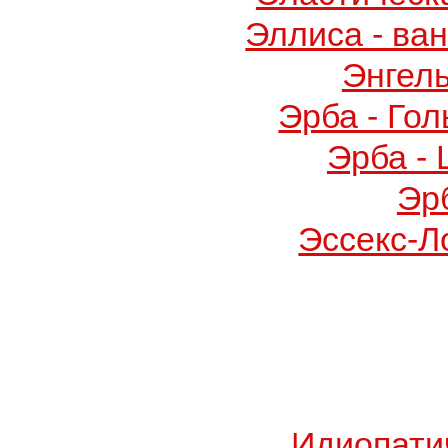
Эллиса - ва
Энгел
Эрба - Го
Эрба -
Эр
Эссекс-Л
Идиопати