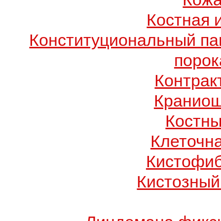
Костная 
Конституциональный п
порок
Контрак
Краниош
Костны
Клеточн
Кистофиб
Кистозный