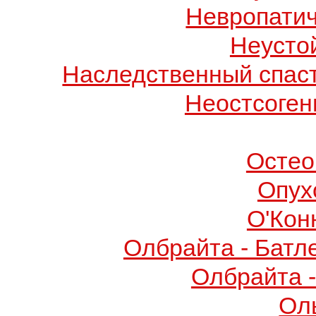
Невропатич
Неусто
Наследственный спас
Неостсоген
Остео
Опух
О'Кон
Олбрайта - Батл
Олбрайта 
Ол