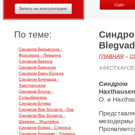
Сайт
Запись на консультацию
Синдром
По теме:
Blegvad
Синдром Берьесона -
Форсмана - Леманна
ГЛАВНАЯ
»
С
Синдром Бернса
Синдром Бимонда
ХАКСТХАУСЕ
Синдром Бирч-Енсена
Синдром Блегвада -
Синдром 
Хакстхаусена
Haxthause
Синдром Блоха -
Сульцбергера
О. и Haxthau
Синдром Блума
Синдром Ван Богарта - Озе
Представ
Синдром Ван Богарта -
мезодермы 
Шерера - Эпштейна
Синдром Бойда - Стирнса
Проявляетс
Синдром Бонневи - Ульриха