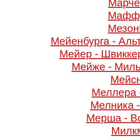
Марче
Маффу
Мезон
Мейенбурга - Аль
Мейер - Швикке
Мейже - Миль
Мейс
Меллера 
Мелника 
Мерша - В
Милк