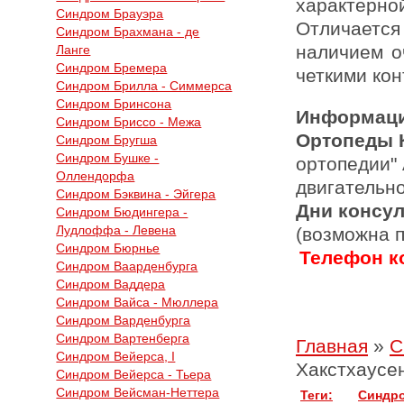
характерн
Синдром Брауэра
Отличает
Синдром Брахмана - де
наличием о
Ланге
Синдром Бремера
четкими кон
Синдром Брилла - Симмерса
Синдром Бринсона
Информаци
Синдром Бриссо - Межа
Ортопеды 
Синдром Бругша
Синдром Бушке -
ортопедии"
Оллендорфа
двигательн
Синдром Бэквина - Эйгера
Дни консу
Синдром Бюдингера -
Лудлоффа - Левена
(возможна 
Синдром Бюрнье
Телефон ко
Синдром Ваарденбурга
Синдром Ваддера
Синдром Вайса - Мюллера
Синдром Варденбурга
Синдром Вартенберга
Главная
»
С
Синдром Вейерса, I
Хакстхаусе
Синдром Вейерса - Тьера
Синдром Вейсман-Неттера
Теги:
Синдро