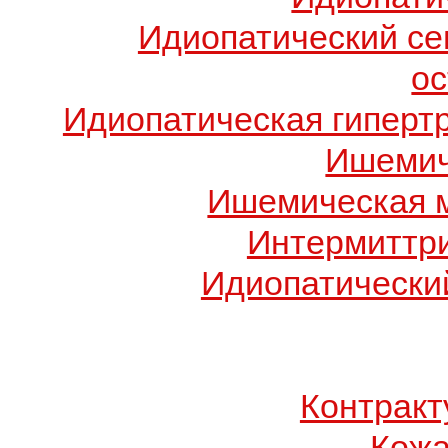
Идиопатический с
о
Идиопатическая гиперт
Ишемич
Ишемическая 
Интермиттр
Идиопатический
Контрак
Кожа