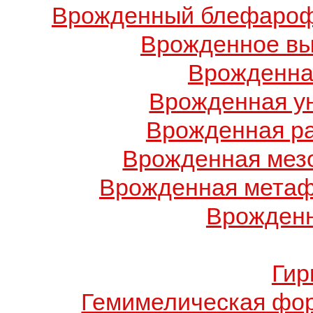
Врожденный блефарофи
Врожденное вы
Врожденна
Врожденная у
Врожденная ра
Врожденная мез
Врожденная метаф
Врожденн
Гир
Гемимелическая фо