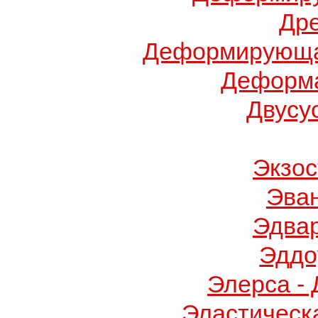
Др
Деформирующа
Деформа
Двусу
Экзос
Эва
Эдва
Эддо
Элерса -
Эластическ