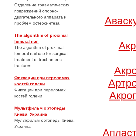
Отделение травматических
повреждений опорно-
двигательного аппарата и
Аваск
проблем остеосинтеза
The algorithm of proximal
femoral nail
Акр
The algorithm of proximal
femoral nail use for surgical
treatment of trochanteric
fractures
Акр
Фиксации при переломах
Артро
костей голени
Фиксации при переломах
Акро
костей голени
Мультфильм ортопеды
Киева, Украина
Мультфильм ортопеды Киева,
Украина
Апласт