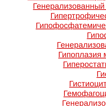
Генерализованный 
Гипертрофиче
Гипофосфатемичес
Гипо
Генерализов
Гипоплазия 
Гиперостат
Ги
Гистиоци
Гемофагоц
Генерализо