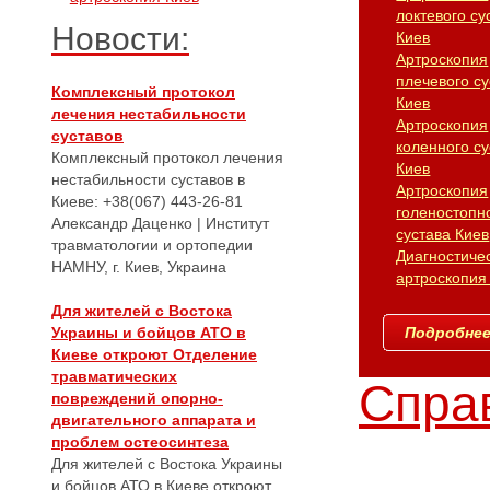
локтевого су
Новости:
Киев
Артроскопия
плечевого су
Комплексный протокол
Киев
лечения нестабильности
Артроскопия
суставов
коленного су
Комплексный протокол лечения
Киев
нестабильности суставов в
Артроскопия
Киеве: +38(067) 443-26-81
голеностопн
Александр Даценко | Институт
сустава Киев
травматологии и ортопедии
Диагностиче
НАМНУ, г. Киев, Украина
артроскопия
Для жителей с Востока
Украины и бойцов АТО в
Подробнее.
Киеве откроют Отделение
травматических
Справ
повреждений опорно-
двигательного аппарата и
проблем остеосинтеза
Для жителей с Востока Украины
и бойцов АТО в Киеве откроют