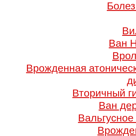
Болез
Ви
Ван 
Врол
Врожденная атоничес
д
Вторичный г
Ван де
Вальгусное
Врожде