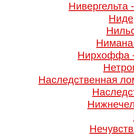
Нивергельта 
Ниде
Ниль
Нимана 
Нирхоффа 
Нетро
Наследственная лом
Наследс
Нижнечел
Нечувств