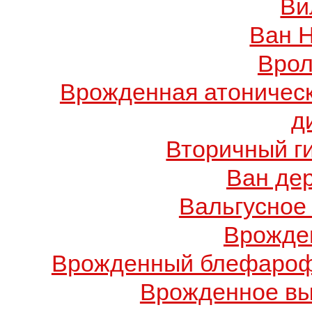
Ви
Ван 
Врол
Врожденная атоничес
д
Вторичный г
Ван де
Вальгусное
Врожде
Врожденный блефарофи
Врожденное вы