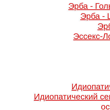
Эрба - Го
Эрба -
Эр
Эссекс-Л
Идиопати
Идиопатический с
о