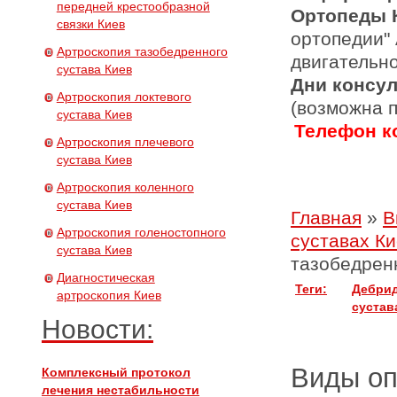
передней крестообразной
Ортопеды 
связки Киев
ортопедии"
Артроскопия тазобедренного
двигательн
сустава Киев
Дни консу
Артроскопия локтевого
(возможна 
сустава Киев
Телефон ко
Артроскопия плечевого
сустава Киев
Артроскопия коленного
сустава Киев
Главная
»
В
Артроскопия голеностопного
суставах К
сустава Киев
тазобедрен
Диагностическая
Теги:
Дебрид
артроскопия Киев
сустав
Новости:
Виды о
Комплексный протокол
лечения нестабильности