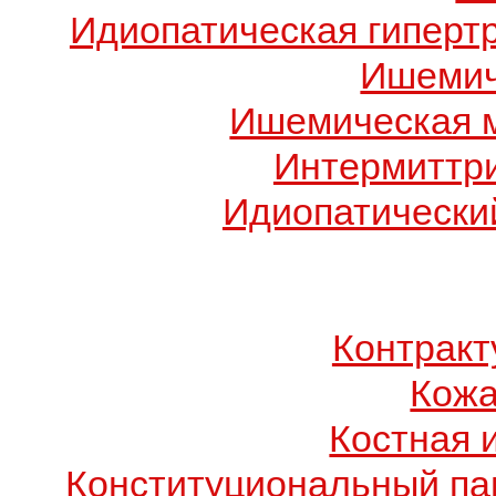
Идиопатическая гиперт
Ишемич
Ишемическая 
Интермиттр
Идиопатический
Контрак
Кожа
Костная 
Конституциональный п