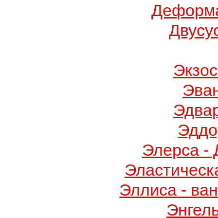
Деформа
Двусу
Экзос
Эва
Эдва
Эддо
Элерса -
Эластическ
Эллиса - ва
Энгел