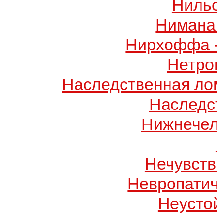
Ниль
Нимана 
Нирхоффа 
Нетро
Наследственная лом
Наследс
Нижнечел
Нечувств
Невропатич
Неусто