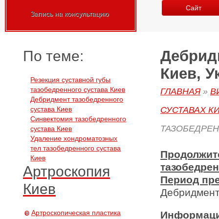
Сайт
Запись на консультацию
Дебрид
По теме:
Киев, У
Резекция суставной губы
тазобедренного сустава Киев
ГЛАВНАЯ
»
В
Дебридмент тазобедренного
сустава Киев
СУСТАВАХ К
Синвектомия тазобедренного
ТАЗОБЕДРЕН
сустава Киев
Удаление хондроматозных
тел тазобедренного сустава
Продолжит
Киев
тазобедрен
Артроскопия
Период пр
Киев
Дебридмент 
Артроскопическая пластика
Информаци