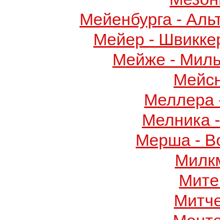
Мейенбурга - Аль
Мейер - Швикке
Мейже - Миль
Мейс
Меллера 
Мелника 
Мерша - В
Милк
Мите
Митч