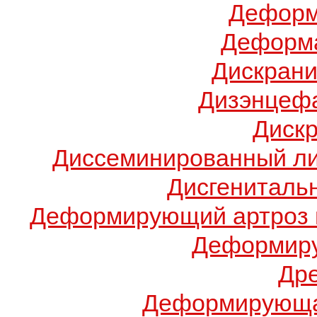
Деформ
Деформа
Дискрани
Дизэнцеф
Диск
Диссеминированный ли
Дисгениталь
Деформирующий артроз 
Деформиру
Др
Деформирующа