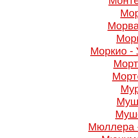
Монте
Мор
Морва
Мор
Моркио -
Морт
Морт
Му
Муш
Муше
Мюллера 