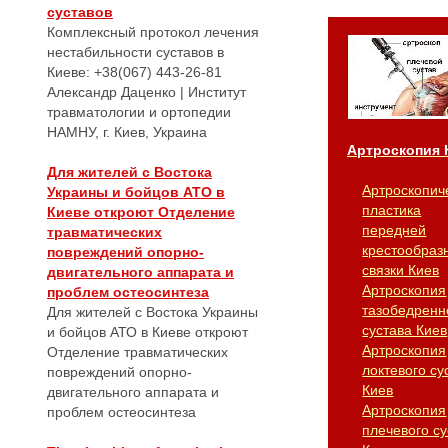
суставов
Комплексный протокол лечения
нестабильности суставов в
Киеве: +38(067) 443-26-81
Александр Даценко | Институт
травматологии и ортопедии
НАМНУ, г. Киев, Украина
Артроскопия 
Для жителей с Востока
Артроскопич
Украины и бойцов АТО в
пластика
Киеве откроют Отделение
передней
травматических
крестообраз
повреждений опорно-
связки Киев
двигательного аппарата и
Артроскопия
проблем остеосинтеза
тазобедренн
Для жителей с Востока Украины
сустава Киев
и бойцов АТО в Киеве откроют
Артроскопия
Отделение травматических
локтевого су
повреждений опорно-
Киев
двигательного аппарата и
Артроскопия
проблем остеосинтеза
плечевого су