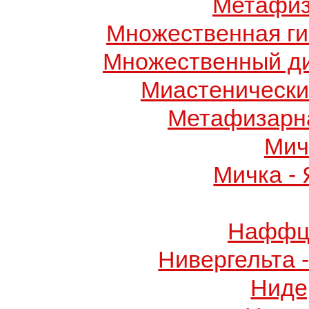
Метафиз
Множественная ги
Множественный д
Миастенически
Метафизарн
Мич
Мичка -
Наффци
Нивергельта 
Ниде