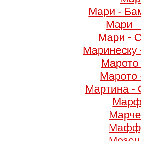
Мари - Ба
Мари -
Мари - 
Маринеску 
Марото 
Марото 
Мартина -
Марф
Марче
Маффу
Мезон