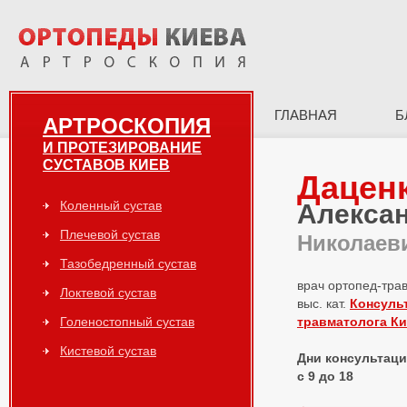
ГЛАВНАЯ
Б
АРТРОСКОПИЯ
И ПРОТЕЗИРОВАНИЕ
СУСТАВОВ КИЕВ
Дацен
Коленный сустав
Алекса
Плечевой сустав
Николаев
Тазобедренный сустав
врач ортопед-тра
Локтевой сустав
выс. кат.
Консуль
Голеностопный сустав
травматолога К
Кистевой сустав
Дни консультаций
с 9 до 18