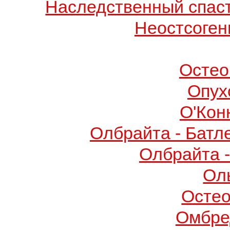
Наследственный спас
Неостсоген
Остео
Опух
О'Кон
Олбрайта - Батл
Олбрайта 
Ол
Осте
Омбре