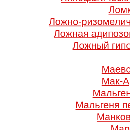
Ломк
Ложно-ризомелич
Ложная адипозо
Ложный гип
Маевс
Мак-А
Мальге
Мальгеня п
Манков
Мар