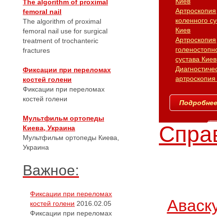
Киев
The algorithm of proximal
Артроскопия
femoral nail
коленного су
The algorithm of proximal
Киев
femoral nail use for surgical
Артроскопия
treatment of trochanteric
голеностопн
fractures
сустава Киев
Диагностиче
Фиксации при переломах
артроскопия
костей голени
Фиксации при переломах
костей голени
Подробнее.
Мультфильм ортопеды
Справ
Киева, Украина
Мультфильм ортопеды Киева,
Украина
Важное:
Фиксации при переломах
Аваск
костей голени
2016.02.05
Фиксации при переломах