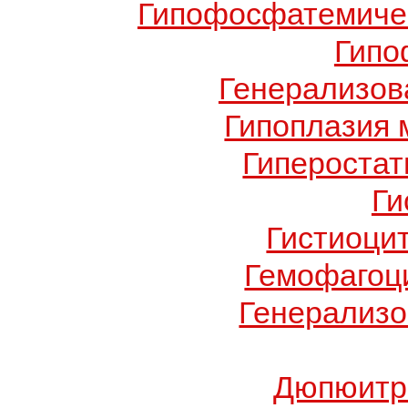
Гипофосфатемичес
Гипо
Генерализов
Гипоплазия 
Гиперостат
Ги
Гистиоци
Гемофагоц
Генерализо
Дюпюитр